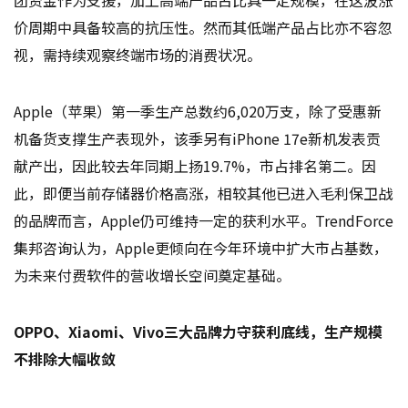
价周期中具备较高的抗压性。然而其低端产品占比亦不容忽
视，需持续观察终端市场的消费状况。
Apple（苹果）第一季生产总数约6,020万支，除了受惠新
机备货支撑生产表现外，该季另有iPhone 17e新机发表贡
献产出，因此较去年同期上扬19.7%，市占排名第二。因
此，即便当前存储器价格高涨，相较其他已进入毛利保卫战
的品牌而言，Apple仍可维持一定的获利水平。TrendForce
集邦咨询认为，Apple更倾向在今年环境中扩大市占基数，
为未来付费软件的营收增长空间奠定基础。
OPPO
、
Xiaomi
、
Vivo
三大品牌力守获利底线，生产规模
不排除大幅收敛