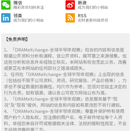
微信
新浪
精彩资讯扫码关注
成为我们的小粉丝
领英
RSS
成为我们的小粉丝
实时更新科技资讯
【免责声明】
1、「DRAMeXchange-全球半导体观察」包含的内容和信息是
根据公开资料分析和演释，该公开资料，属可靠之来源搜集，但
这些分析和信息并未经独立核实。本网站有权但无此义务，改善
或更正在本网站的任何部分之错误或疏失。
2、任何在「DRAMeXchange-全球半导体观察」上出现的信息
（包括但不限于公司资料、资讯、研究报告、产品价格等），力
求但不保证数据的准确性，均只作为参考，您须对您自主决定的
行为负责。如有错漏，请以各公司官方网站公布为准。
3、「DRAMeXchange-全球半导体观察」信息服务基于"现
况"及"现有"提供，网站的信息和内容如有更改恕不另行通知。
4、「DRAMeXchange-全球半导体观察」尊重并保护所有使用
用户的个人隐私权，您注册的用户名、电子邮件地址等个人资
料，非经您亲自许可或根据相关法律、法规的强制性规定，不会
主动地泄露给第三方。