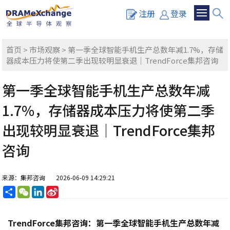
注册
登录
首页
>
市场观察
> 第一季全球智能手机生产总数年减1.7%，存储
器成本压力将使第二季出现较明显衰退｜TrendForce集邦咨询
第一季全球智能手机生产总数年减
1.7%，存储器成本压力将使第二季
出现较明显衰退｜TrendForce集邦
咨询
来源：集邦咨询
2026-06-09 14:29:21
分
WeChat
LinkedIn
Sina
享
Weibo
TrendForce
集邦咨询：第一季全球智能手机生产总数年减