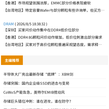
【香港】市场观望氛围浓厚，EMMC部分价格表现疲软
【台湾地区】特定容量Wafer与部分颗粒有些许询单，但买方需求并不强劲
DRAM
( 2026/8/5 18:38:32 )
【深圳】买家问价动作集中在DDR4低价位部分
【香港】DDR4 8G颗粒问价动作增加，低价位刺激出部分需求
【台湾地区】买家对于高价位颗粒普遍采观望态度，需求释出有限
主编推荐
半导体大厂亮出最新存储“底牌”：XBM剑
存储突围：国内企业级SSD的进击与变局
CoWoS产能告急，英特尔EMIB搅动风
存储巨头错位冲刺：谁在进攻，谁在防守？