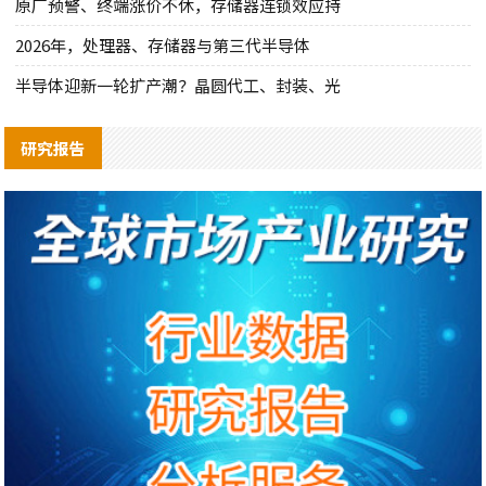
原厂预警、终端涨价不休，存储器连锁效应持
2026年，处理器、存储器与第三代半导体
半导体迎新一轮扩产潮？晶圆代工、封装、光
研究报告