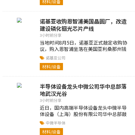
材料/设备
增幅达到19.3%...
诺基亚收购恩智浦美国晶圆厂，改造
建设磷化铟光芯片产线
3小时前分享
当地时间8月5日，诺基亚正式敲定收购协
议，购入恩智浦坐落在美国亚利桑那州钱
德勒市的半导体工厂...
诺基亚公司
材料/设备
半导体设备龙头中微公司华中总部落
地武汉光谷
3小时前分享
近日，国内高端半导体设备龙头中微半导
体设备（上海）股份有限公司华中总部敲
定落户东湖高新区光谷片区...
中微半导体
材料/设备