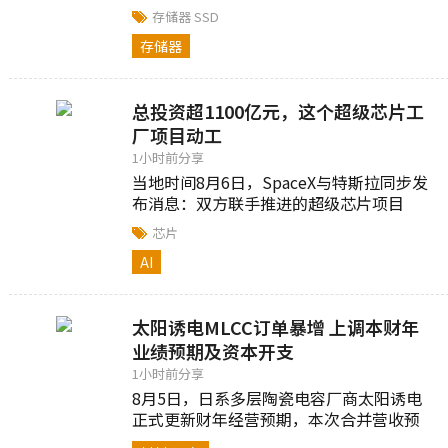
发业界关注...
存储器
SSD
存储器
总投资超1100亿元，这个超级芯片工
厂项目动工
1小时前分享
当地时间8月6日，SpaceX与特斯拉同步发
布消息：双方联手推进的超级芯片项目
Terafab已正式破土动工...
芯片
AI
太阳诱电MLCC订单暴增 上调本财年
业绩预期及资本开支
1小时前分享
8月5日，日系多层陶瓷电容厂商太阳诱电
正式更新财年经营预期，本次合并营收预
期从3840亿日元上调至4240亿日元，同比