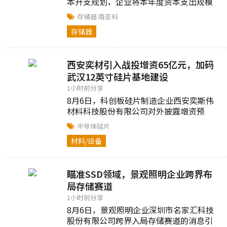
本开支规划，企业将本年度资本支出规模
从此前计划的520亿新台币上调至697亿新
存储器
南亚科
台币...
存储器
西安奕材引入战投增资65亿元，加码
武汉12英寸硅片基地建设
1小时前分享
8月6日，科创板硅片制造企业西安奕斯伟
材料科技股份有限公司对外披露增资预
案，上市公司计划引入多家战略投资方...
半导体硅片
材料/设备
瞄准SSD领域，景观照明企业跨界布
局存储赛道
1小时前分享
8月6日，景观照明企业深圳市名家汇科技
股份有限公司跨界入局存储赛道的消息引