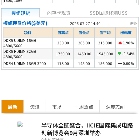
1600/1866
闪存卡现货
SSD国际终端US$
模组现货
模组现货价格($美元)
更多
2026-07-27 14:40
项目
盘高点
盘低点
盘平均
涨幅度
DDR5 UDIMM 16GB
230.00
205.00
215.000
1.90%
4800/5600
DDR5 RDIMM 32GB
1750.00
1450.00
1545.000
-0.64%
4800/5600
DDR4 UDIMM 16GB 3200
173.00
145.00
156.000
0.00%
最新
资讯
市场
一周热点
深度芯闻
半导体全链聚合，IICIE国际集成电路
创新博览会9月深圳举办
0小时前分享