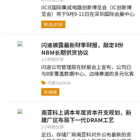
IICIE国际集成电路创新博览会（IC创新博
览会）将于9月9-11日在深圳国际会展中心
举办...
制造/封测
闪迪披露最新财季财报，敲定8份
NBM长期供货协议
1小时前分享
闪迪公司管理层在财报会上宣布，公司已
与8家覆盖数据中心、边缘赛道的多元化客
户达成NBM长期协议...
闪迪SanDisk
存储器
南亚科上调本年度资本开支规划，新
建厂区布局下一代DRAM工艺
1小时前分享
近日，存储厂商南亚科对外公布最新的资