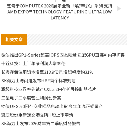
芝奇于COMPUTEX 2026展示全新「焰锋戟X」系列 支持
AMD EXPO™ TECHNOLOGY: FEATURING ULTRA LOW
LATENCY
相关文章
铠侠推出GP1‑Series超高IOPS固态硬盘 适配GPU直连AI内存扩容
十铨科技：上半年净利润大增39倍
长鑫存储注册资本增至313.9亿元 增资幅度约31%
SK海力士与闪迪发布HBF首个标准规范
澜起科技业界率先试产CXL 3.2内存扩展控制器芯片
三星电子二季度营业利润创新高
铠侠UFS 5.0闪存商业样品启动出货 今年年底正式量产
聚辰股份重新递交港交所H股上市申请
SK海力士发布2026财年第二季度财务报告