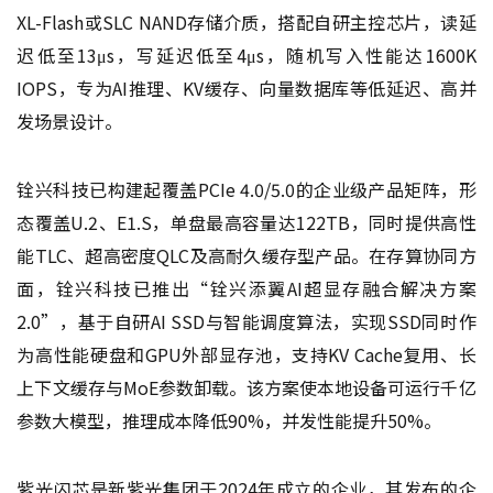
XL-Flash或SLC NAND存储介质，搭配自研主控芯片，读延
迟低至13μs，写延迟低至4μs，随机写入性能达1600K
IOPS，专为AI推理、KV缓存、向量数据库等低延迟、高并
发场景设计。
铨兴科技已构建起覆盖PCIe 4.0/5.0的企业级产品矩阵，形
态覆盖U.2、E1.S，单盘最高容量达122TB，同时提供高性
能TLC、超高密度QLC及高耐久缓存型产品。在存算协同方
面，铨兴科技已推出“铨兴添翼AI超显存融合解决方案
2.0”，基于自研AI SSD与智能调度算法，实现SSD同时作
为高性能硬盘和GPU外部显存池，支持KV Cache复用、长
上下文缓存与MoE参数卸载。该方案使本地设备可运行千亿
参数大模型，推理成本降低90%，并发性能提升50%。
紫光闪芯是新紫光集团于2024年成立的企业，其发布的企