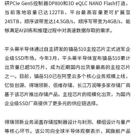
研PCIe Gen5控制器DP800和3D eQLC NAND Flash打造，
当前落地容量已达122TB，平台最高容量更可扩展至
245TB，顺序读带宽达14.5GB/s，顺序写带宽为4GB/s，能
够满足AI训练和推理过程中对高速数据存取的需求。
平头哥半导体通过自主研发的镇岳510主控芯片正式进军企
业级SSD市场。今年3月，平头哥半导体宣布镇岳510累计
出货量已超50万片，成为近期国内出货量最高的主控芯片
之一。目前，镇岳510已在阿里云多个核心业务规模上线，
忆恒创源、得瑞领新、佰维存储、长江万润等多家存储厂商
基于该芯片推出存储产品。主控芯片的规模化出货，为国内
企业级SSD厂商提供了更多元的供应链选择。
得瑞领新业务涵盖存储控制器设计与封测、模组设计与量产
等核心环节。该公司向全球半导体观察表示，其旗舰产品