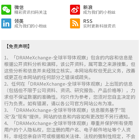
微信
新浪
精彩资讯扫码关注
成为我们的小粉丝
领英
RSS
成为我们的小粉丝
实时更新科技资讯
【免责声明】
1、「DRAMeXchange-全球半导体观察」包含的内容和信息是
根据公开资料分析和演释，该公开资料，属可靠之来源搜集，但
这些分析和信息并未经独立核实。本网站有权但无此义务，改善
或更正在本网站的任何部分之错误或疏失。
2、任何在「DRAMeXchange-全球半导体观察」上出现的信息
（包括但不限于公司资料、资讯、研究报告、产品价格等），力
求但不保证数据的准确性，均只作为参考，您须对您自主决定的
行为负责。如有错漏，请以各公司官方网站公布为准。
3、「DRAMeXchange-全球半导体观察」信息服务基于"现
况"及"现有"提供，网站的信息和内容如有更改恕不另行通知。
4、「DRAMeXchange-全球半导体观察」尊重并保护所有使用
用户的个人隐私权，您注册的用户名、电子邮件地址等个人资
料，非经您亲自许可或根据相关法律、法规的强制性规定，不会