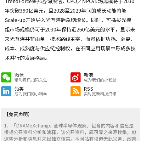
TrendForce集邦咨询预估，CPO／NPO市场规模将于2030
年突破390亿美元，且2028至2029年间的成长动能将随
Scale-up开始导入光互连后急剧增长。同时，可插拔光模
组市场规模仍可于2030年保持近260亿美元的水平，显示未
来光互连并非由单一技术路线主宰，而将依据功耗、距离、
成本、成熟度与供应链控制权，在不同应用场景中形成多技
术并行的发展格局。
微信
新浪
精彩资讯扫码关注
成为我们的小粉丝
领英
RSS
成为我们的小粉丝
实时更新科技资讯
【免责声明】
1、「DRAMeXchange-全球半导体观察」包含的内容和信息是
根据公开资料分析和演释，该公开资料，属可靠之来源搜集，但
这些分析和信息并未经独立核实。本网站有权但无此义务，改善