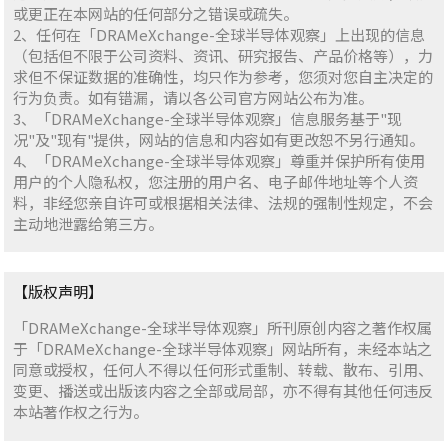
或更正在本网站的任何部分之错误或疏失。
2、任何在「DRAMeXchange-全球半导体观察」上出现的信息
（包括但不限于公司资料、资讯、研究报告、产品价格等），力
求但不保证数据的准确性，均只作为参考，您须对您自主决定的
行为负责。如有错漏，请以各公司官方网站公布为准。
3、「DRAMeXchange-全球半导体观察」信息服务基于"现
况"及"现有"提供，网站的信息和内容如有更改恕不另行通知。
4、「DRAMeXchange-全球半导体观察」尊重并保护所有使用
用户的个人隐私权，您注册的用户名、电子邮件地址等个人资
料，非经您亲自许可或根据相关法律、法规的强制性规定，不会
主动地泄露给第三方。
【版权声明】
「DRAMeXchange-全球半导体观察」所刊原创内容之著作权属
于「DRAMeXchange-全球半导体观察」网站所有，未经本站之
同意或授权，任何人不得以任何形式重制、转载、散布、引用、
变更、播送或出版该内容之全部或局部，亦不得有其他任何违反
本站著作权之行为。