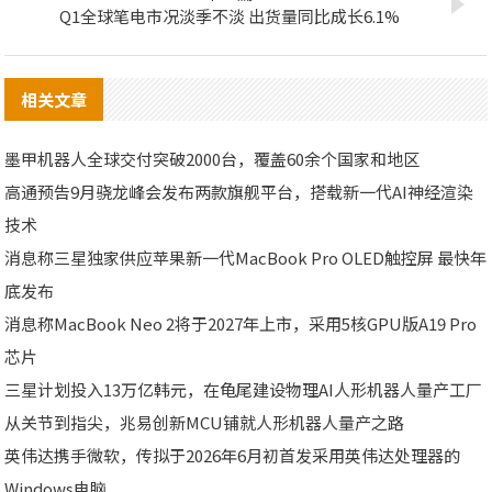
Q1全球笔电市况淡季不淡 出货量同比成长6.1%
相关文章
墨甲机器人全球交付突破2000台，覆盖60余个国家和地区
高通预告9月骁龙峰会发布两款旗舰平台，搭载新一代AI神经渲染
技术
消息称三星独家供应苹果新一代MacBook Pro OLED触控屏 最快年
底发布
消息称MacBook Neo 2将于2027年上市，采用5核GPU版A19 Pro
芯片
三星计划投入13万亿韩元，在龟尾建设物理AI人形机器人量产工厂
从关节到指尖，兆易创新MCU铺就人形机器人量产之路
英伟达携手微软，传拟于2026年6月初首发采用英伟达处理器的
Windows电脑