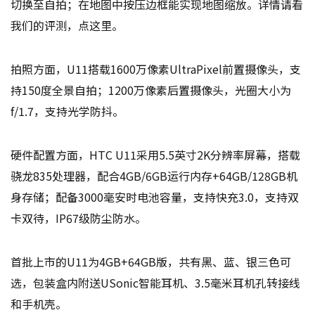
切换至自拍；在地图中按压边框能实现地图缩放。详情请看
我们的评测，点这里。
拍照方面，U11搭载1600万像素UltraPixel前置摄像头，支
持150度全景自拍；1200万像素后置摄像头，光圈大小为
f/1.7，支持光学防抖。
硬件配置方面，HTC U11采用5.5英寸2K分辨率屏幕，搭载
骁龙835处理器，配合4GB/6GB运行内存+64GB/128GB机
身存储；配备3000毫安时电池容量，支持快充3.0，支持双
卡双待，IP67级防尘防水。
首批上市的U11为4GB+64GB版，共有黑、蓝、银三色可
选，包装盒内附送USonic智能耳机、3.5毫米耳机孔转接线
和手机壳。