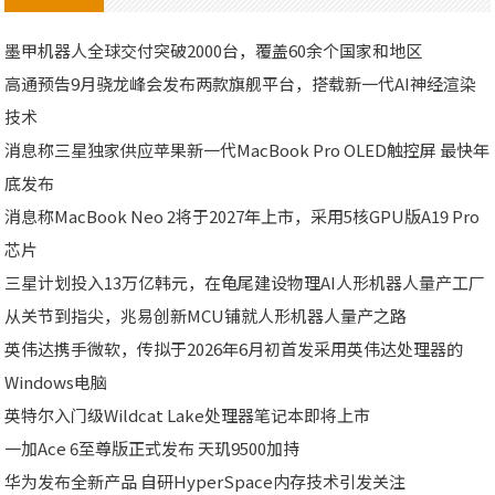
墨甲机器人全球交付突破2000台，覆盖60余个国家和地区
高通预告9月骁龙峰会发布两款旗舰平台，搭载新一代AI神经渲染
技术
消息称三星独家供应苹果新一代MacBook Pro OLED触控屏 最快年
底发布
消息称MacBook Neo 2将于2027年上市，采用5核GPU版A19 Pro
芯片
三星计划投入13万亿韩元，在龟尾建设物理AI人形机器人量产工厂
从关节到指尖，兆易创新MCU铺就人形机器人量产之路
英伟达携手微软，传拟于2026年6月初首发采用英伟达处理器的
Windows电脑
英特尔入门级Wildcat Lake处理器笔记本即将上市
一加Ace 6至尊版正式发布 天玑9500加持
华为发布全新产品 自研HyperSpace内存技术引发关注