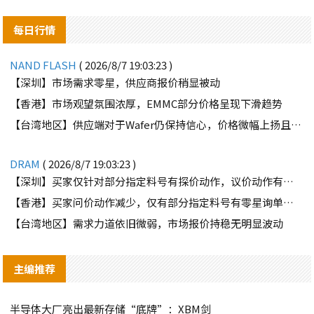
每日行情
NAND FLASH
( 2026/8/7 19:03:23 )
【深圳】市场需求零星，供应商报价稍显被动
【香港】市场观望氛围浓厚，EMMC部分价格呈现下滑趋势
【台湾地区】供应端对于Wafer仍保持信心，价格微幅上扬且惜售态度不变
DRAM
( 2026/8/7 19:03:23 )
【深圳】买家仅针对部分指定料号有探价动作，议价动作有所减少
【香港】买家问价动作减少，仅有部分指定料号有零星询单动作
【台湾地区】需求力道依旧微弱，市场报价持稳无明显波动
主编推荐
半导体大厂亮出最新存储“底牌”：XBM剑