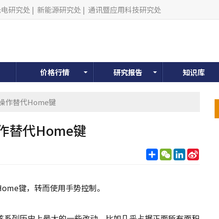
光电研究处
|
新能源研究处
|
通讯暨应用科技研究处
价格行情
研究报告
知识库
势操作替代Home键
操作替代Home键
分
WeChat
LinkedIn
Sina
享
Weib
弃Home键，转而使用手势控制。
带来该系列历史上最大的一些改动，比如几乎占据正面所有面积