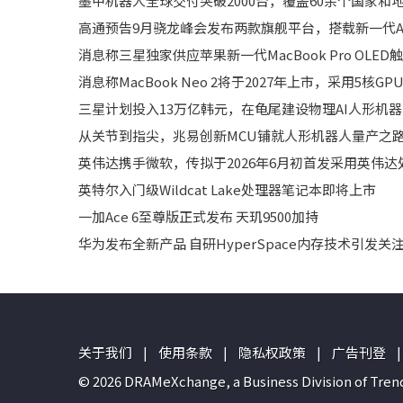
墨甲机器人全球交付突破2000台，覆盖60余个国家和
高通预告9月骁龙峰会发布两款旗舰平台，搭载新一代A
消息称三星独家供应苹果新一代MacBook Pro OLE
消息称MacBook Neo 2将于2027年上市，采用5核GPU
三星计划投入13万亿韩元，在龟尾建设物理AI人形机
从关节到指尖，兆易创新MCU铺就人形机器人量产之
英伟达携手微软，传拟于2026年6月初首发采用英伟达处
英特尔入门级Wildcat Lake处理器笔记本即将上市
一加Ace 6至尊版正式发布 天玑9500加持
华为发布全新产品 自研HyperSpace内存技术引发关
关于我们
|
使用条款
|
隐私权政策
|
广告刊登
|
© 2026 DRAMeXchange, a Business Divisio