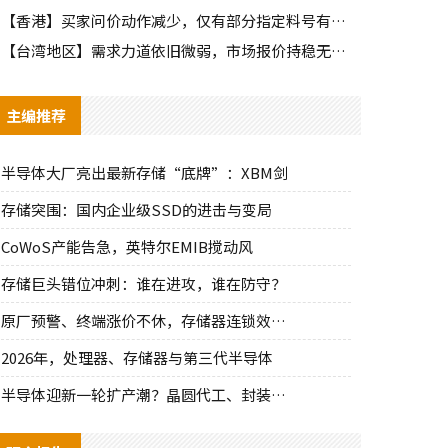
【香港】买家问价动作减少，仅有部分指定料号有零星询单动作
【台湾地区】需求力道依旧微弱，市场报价持稳无明显波动
主编推荐
半导体大厂亮出最新存储“底牌”：XBM剑
存储突围：国内企业级SSD的进击与变局
CoWoS产能告急，英特尔EMIB搅动风
存储巨头错位冲刺：谁在进攻，谁在防守？
原厂预警、终端涨价不休，存储器连锁效应持
2026年，处理器、存储器与第三代半导体
半导体迎新一轮扩产潮？晶圆代工、封装、光