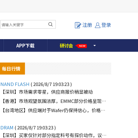
注册
登录
APP下载
研
讨
会
NEW
每日行情
NAND FLASH
( 2026/8/7 19:03:23 )
【深圳】市场需求零星，供应商报价稍显被动
【香港】市场观望氛围浓厚，EMMC部分价格呈现下滑趋势
o
【台湾地区】供应端对于Wafer仍保持信心，价格微幅上扬且惜售态度不变
DRAM
( 2026/8/7 19:03:23 )
【深圳】买家仅针对部分指定料号有探价动作，议价动作有所减少