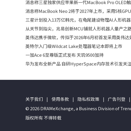
消息称三星独家供应苹果新一代MacBook Pro OLE
消息称MacBook Neo 2将于2027年上市，采用5核GPU
三星计划投入13万亿韩元，在龟尾建设物理AI人形机
从关节到指尖，兆易创新MCU铺就人形机器人量产之
英伟达携手微软，传拟于2026年6月初首发采用英伟达处
英特尔入门级Wildcat Lake处理器笔记本即将上市
一加Ace 6至尊版正式发布 天玑9500加持
华为发布全新产品 自研HyperSpace内存技术引发关
关于我们
|
使用条款
|
隐私权政策
|
广告刊登
|
© 2026 DRAMeXchange, a Business Divisio
版权所有 不得转载