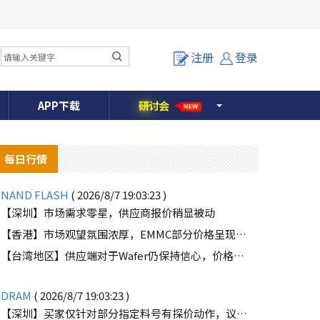
注册
登录
APP下载
研
讨
会
NEW
每日行情
NAND FLASH
( 2026/8/7 19:03:23 )
【深圳】市场需求零星，供应商报价稍显被动
【香港】市场观望氛围浓厚，EMMC部分价格呈现下滑趋势
o
【台湾地区】供应端对于Wafer仍保持信心，价格微幅上扬且惜售态度不变
DRAM
( 2026/8/7 19:03:23 )
【深圳】买家仅针对部分指定料号有探价动作，议价动作有所减少