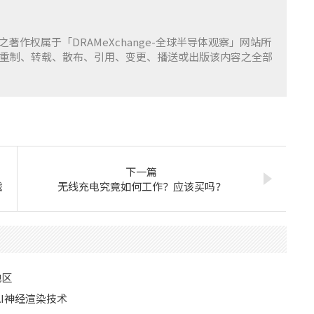
容之著作权属于「DRAMeXchange-全球半导体观察」网站所
重制、转载、散布、引用、变更、播送或出版该内容之全部
下一篇
战
无线充电究竟如何工作？应该买吗？
地区
I神经渲染技术