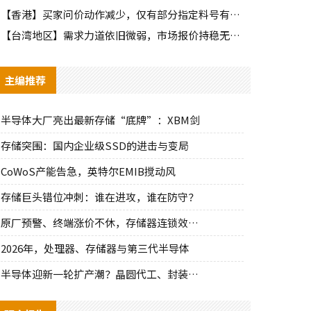
【香港】买家问价动作减少，仅有部分指定料号有零星询单动作
【台湾地区】需求力道依旧微弱，市场报价持稳无明显波动
主编推荐
半导体大厂亮出最新存储“底牌”：XBM剑
存储突围：国内企业级SSD的进击与变局
CoWoS产能告急，英特尔EMIB搅动风
存储巨头错位冲刺：谁在进攻，谁在防守？
原厂预警、终端涨价不休，存储器连锁效应持
2026年，处理器、存储器与第三代半导体
半导体迎新一轮扩产潮？晶圆代工、封装、光