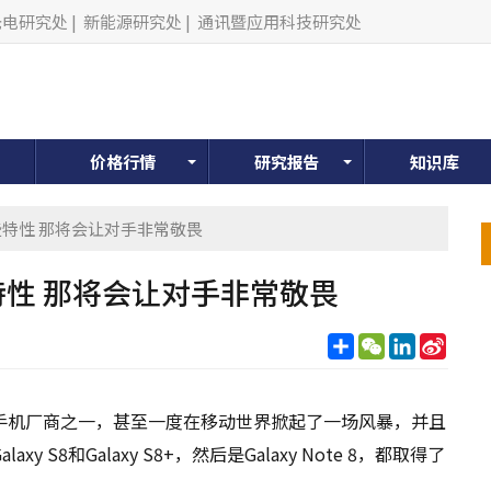
光电研究处
|
新能源研究处
|
通讯暨应用科技研究处
价格行情
研究报告
知识库
有这些特性 那将会让对手非常敬畏
些特性 那将会让对手非常敬畏
分
WeChat
LinkedIn
Sina
享
Weib
手机厂商之一，甚至一度在移动世界掀起了一场风暴，并且
8和Galaxy S8+，然后是Galaxy Note 8，都取得了