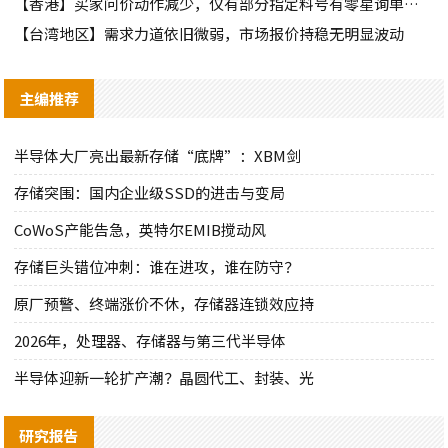
【香港】买家问价动作减少，仅有部分指定料号有零星询单动作
【台湾地区】需求力道依旧微弱，市场报价持稳无明显波动
主编推荐
半导体大厂亮出最新存储“底牌”：XBM剑
存储突围：国内企业级SSD的进击与变局
CoWoS产能告急，英特尔EMIB搅动风
存储巨头错位冲刺：谁在进攻，谁在防守？
原厂预警、终端涨价不休，存储器连锁效应持
2026年，处理器、存储器与第三代半导体
半导体迎新一轮扩产潮？晶圆代工、封装、光
研究报告