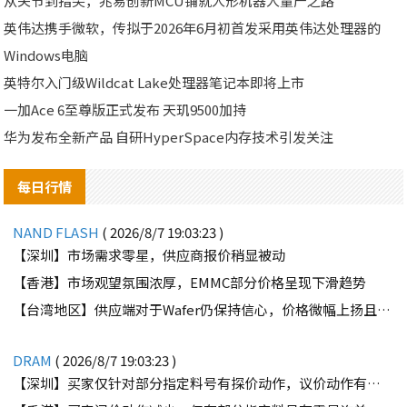
从关节到指尖，兆易创新MCU铺就人形机器人量产之路
英伟达携手微软，传拟于2026年6月初首发采用英伟达处理器的
Windows电脑
英特尔入门级Wildcat Lake处理器笔记本即将上市
一加Ace 6至尊版正式发布 天玑9500加持
华为发布全新产品 自研HyperSpace内存技术引发关注
每日行情
NAND FLASH
( 2026/8/7 19:03:23 )
【深圳】市场需求零星，供应商报价稍显被动
【香港】市场观望氛围浓厚，EMMC部分价格呈现下滑趋势
【台湾地区】供应端对于Wafer仍保持信心，价格微幅上扬且惜售态度不变
DRAM
( 2026/8/7 19:03:23 )
【深圳】买家仅针对部分指定料号有探价动作，议价动作有所减少