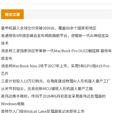
相关文章
墨甲机器人全球交付突破2000台，覆盖60余个国家和地区
高通预告9月骁龙峰会发布两款旗舰平台，搭载新一代AI神经渲染
技术
消息称三星独家供应苹果新一代MacBook Pro OLED触控屏 最快年
底发布
消息称MacBook Neo 2将于2027年上市，采用5核GPU版A19 Pro
芯片
三星计划投入13万亿韩元，在龟尾建设物理AI人形机器人量产工厂
从关节到指尖，兆易创新MCU铺就人形机器人量产之路
英伟达携手微软，传拟于2026年6月初首发采用英伟达处理器的
Windows电脑
英特尔入门级Wildcat Lake处理器笔记本即将上市