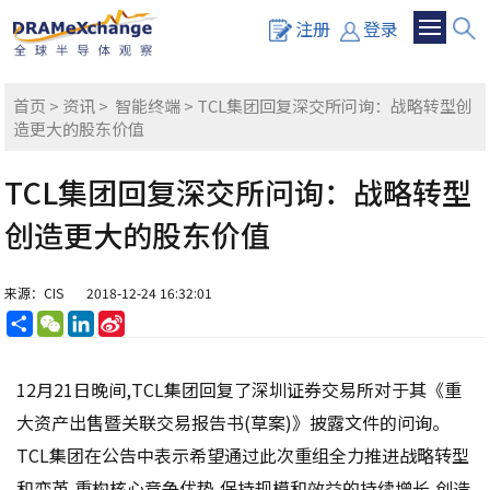
注册
登录
首页
>
资讯
>
智能终端
> TCL集团回复深交所问询：战略转型创
造更大的股东价值
TCL集团回复深交所问询：战略转型
创造更大的股东价值
来源：CIS
2018-12-24 16:32:01
分
WeChat
LinkedIn
Sina
享
Weibo
12月21日晚间,TCL集团回复了深圳证券交易所对于其《重
大资产出售暨关联交易报告书(草案)》披露文件的问询。
TCL集团在公告中表示希望通过此次重组全力推进战略转型
和变革,重构核心竞争优势,保持规模和效益的持续增长,创造