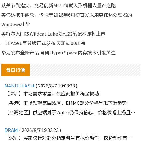
从关节到指尖，兆易创新MCU铺就人形机器人量产之路
英伟达携手微软，传拟于2026年6月初首发采用英伟达处理器的
Windows电脑
英特尔入门级Wildcat Lake处理器笔记本即将上市
一加Ace 6至尊版正式发布 天玑9500加持
华为发布全新产品 自研HyperSpace内存技术引发关注
每日行情
NAND FLASH
( 2026/8/7 19:03:23 )
【深圳】市场需求零星，供应商报价稍显被动
【香港】市场观望氛围浓厚，EMMC部分价格呈现下滑趋势
【台湾地区】供应端对于Wafer仍保持信心，价格微幅上扬且惜售态度不变
DRAM
( 2026/8/7 19:03:23 )
【深圳】买家仅针对部分指定料号有探价动作，议价动作有所减少