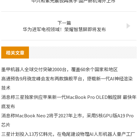
中兴和紫光展锐再携手 国产新机海外上市
下一篇
华为进军电视领域！荣耀智慧屏即将发布
相关文章
墨甲机器人全球交付突破2000台，覆盖60余个国家和地区
高通预告9月骁龙峰会发布两款旗舰平台，搭载新一代AI神经渲染
技术
消息称三星独家供应苹果新一代MacBook Pro OLED触控屏 最快年
底发布
消息称MacBook Neo 2将于2027年上市，采用5核GPU版A19 Pro
芯片
三星计划投入13万亿韩元，在龟尾建设物理AI人形机器人量产工厂