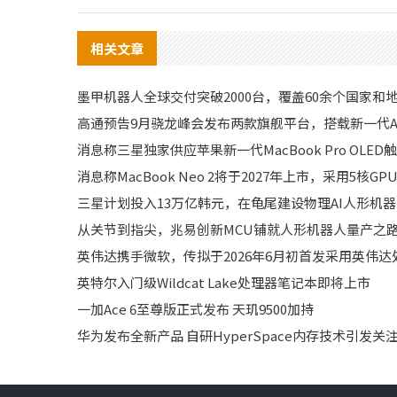
相关文章
墨甲机器人全球交付突破2000台，覆盖60余个国家和
高通预告9月骁龙峰会发布两款旗舰平台，搭载新一代A
消息称三星独家供应苹果新一代MacBook Pro OLE
消息称MacBook Neo 2将于2027年上市，采用5核GPU
三星计划投入13万亿韩元，在龟尾建设物理AI人形机
从关节到指尖，兆易创新MCU铺就人形机器人量产之
英伟达携手微软，传拟于2026年6月初首发采用英伟达处
英特尔入门级Wildcat Lake处理器笔记本即将上市
一加Ace 6至尊版正式发布 天玑9500加持
华为发布全新产品 自研HyperSpace内存技术引发关