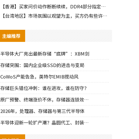
【香港】买家问价动作断断续续，DDR4部分指定颗粒仍有些许询单
【台湾地区】市场氛围以观望为主，买方仍有些许零星询单释出
主编推荐
半导体大厂亮出最新存储“底牌”：XBM剑
存储突围：国内企业级SSD的进击与变局
CoWoS产能告急，英特尔EMIB搅动风
存储巨头错位冲刺：谁在进攻，谁在防守？
原厂预警、终端涨价不休，存储器连锁效应持
2026年，处理器、存储器与第三代半导体
半导体迎新一轮扩产潮？晶圆代工、封装、光