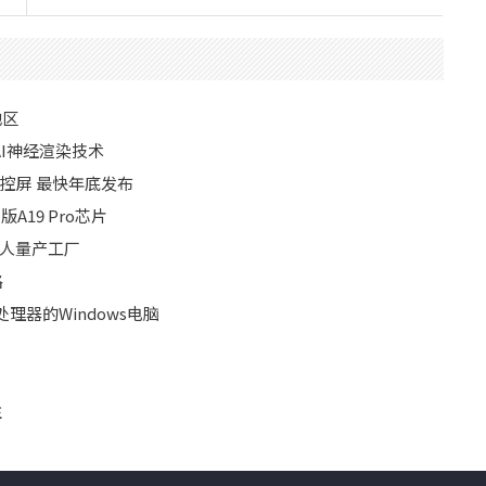
地区
I神经渲染技术
D触控屏 最快年底发布
版A19 Pro芯片
器人量产工厂
路
理器的Windows电脑
注