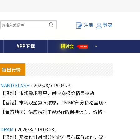
注册
登录
APP下载
研
讨
会
NEW
每日行情
NAND FLASH
( 2026/8/7 19:03:23 )
【深圳】市场需求零星，供应商报价稍显被动
【香港】市场观望氛围浓厚，EMMC部分价格呈现下滑趋势
【台湾地区】供应端对于Wafer仍保持信心，价格微幅上扬且惜售态度不变
o
DRAM
( 2026/8/7 19:03:23 )
【深圳】买家仅针对部分指定料号有探价动作，议价动作有所减少