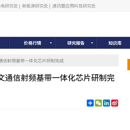
光电研究处
|
新能源研究处
|
通讯暨应用科技研究处
价格行情
研究报告
知识库
文通信射频基带一体化芯片研制完成
文通信射频基带一体化芯片研制完
分
WeChat
LinkedIn
Sina
享
Weib