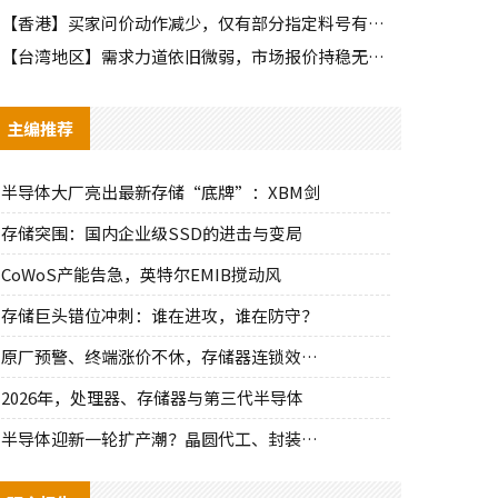
【香港】买家问价动作减少，仅有部分指定料号有零星询单动作
【台湾地区】需求力道依旧微弱，市场报价持稳无明显波动
主编推荐
半导体大厂亮出最新存储“底牌”：XBM剑
存储突围：国内企业级SSD的进击与变局
CoWoS产能告急，英特尔EMIB搅动风
存储巨头错位冲刺：谁在进攻，谁在防守？
原厂预警、终端涨价不休，存储器连锁效应持
2026年，处理器、存储器与第三代半导体
半导体迎新一轮扩产潮？晶圆代工、封装、光