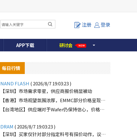
注册
登录
APP下载
研
讨
会
NEW
每日行情
NAND FLASH
( 2026/8/7 19:03:23 )
【深圳】市场需求零星，供应商报价稍显被动
【香港】市场观望氛围浓厚，EMMC部分价格呈现下滑趋势
o
【台湾地区】供应端对于Wafer仍保持信心，价格微幅上扬且惜售态度不变
DRAM
( 2026/8/7 19:03:23 )
【深圳】买家仅针对部分指定料号有探价动作，议价动作有所减少