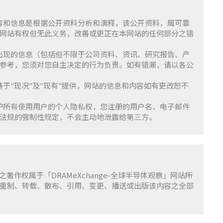
含的内容和信息是根据公开资料分析和演释，该公开资料，属可靠
网站有权但无此义务，改善或更正在本网站的任何部分之错
察」上出现的信息（包括但不限于公司资料、资讯、研究报告、产
参考，您须对您自主决定的行为负责。如有错漏，请以各公
服务基于"现况"及"现有"提供，网站的信息和内容如有更改恕不
重并保护所有使用用户的个人隐私权，您注册的用户名、电子邮件
法规的强制性规定，不会主动地泄露给第三方。
容之著作权属于「DRAMeXchange-全球半导体观察」网站所
重制、转载、散布、引用、变更、播送或出版该内容之全部