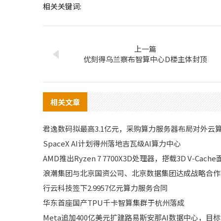
相关关键词:
上一篇
优刻得乌兰察布智算中心D楼主体封顶
相关文章
君逸数码拟最高3.1亿元，采购算力服务器布局对外云
SpaceX AI计划得州落地吉瓦级AI算力中心
AMD推出Ryzen 7 7700X3D处理器，搭载3D V-Ca
浪潮集团与北京国资公司、北京数据集团达成战略合作
行云科技签下2.9957亿元算力服务合同
华东首座国产TPU千卡智算集群于杭州落成
Meta追加400亿美元扩建路易斯安那AI数据中心，目标