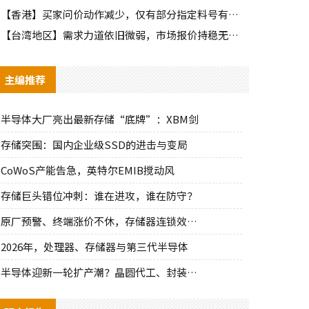
【香港】买家问价动作减少，仅有部分指定料号有零星询单动作
【台湾地区】需求力道依旧微弱，市场报价持稳无明显波动
主编推荐
半导体大厂亮出最新存储“底牌”：XBM剑
存储突围：国内企业级SSD的进击与变局
CoWoS产能告急，英特尔EMIB搅动风
存储巨头错位冲刺：谁在进攻，谁在防守？
原厂预警、终端涨价不休，存储器连锁效应持
2026年，处理器、存储器与第三代半导体
半导体迎新一轮扩产潮？晶圆代工、封装、光