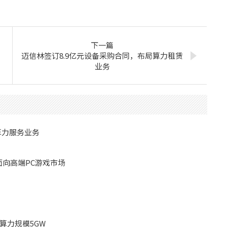
下一篇
迈信林签订8.9亿元设备采购合同，布局算力租赁
业务
算力服务业务
che面向高端PC游戏市场
算力规模5GW