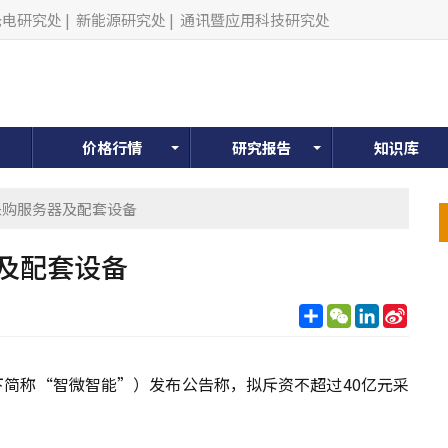
光电研究处
|
新能源研究处
|
通讯暨应用科技研究处
价格行情
研究报告
知识库
元采购服务器及配套设备
及配套设备
分
WeChat
LinkedIn
Sina
享
Weib
下简称“智微智能”）发布公告称，拟斥资不超过40亿元采