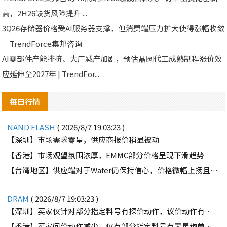
高，2H26缺货风险提升 ...
3Q26存储器价格受AI服务器支撑，但消费端压力扩大使得涨幅收敛
｜TrendForce集邦咨询
AI零部件产能排挤、大厂减产加剧，预估晶圆代工成熟制程涨价效
应延伸至2027年 | TrendFor...
每日行情
NAND FLASH
( 2026/8/7 19:03:23 )
【深圳】市场需求零星，供应商报价稍显被动
【香港】市场观望氛围浓厚，EMMC部分价格呈现下滑趋势
【台湾地区】供应端对于Wafer仍保持信心，价格微幅上扬且惜售态度不变
DRAM
( 2026/8/7 19:03:23 )
【深圳】买家仅针对部分指定料号有探价动作，议价动作有所减少
【香港】买家问价动作减少，仅有部分指定料号有零星询单动作