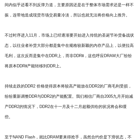
间内似乎还看不到反弹力道，主要原因还是在于整体市场需求还是一样不
振，连带地造成现货市场交易量冷淡，所以也就无法将价格向上推升。
不过时序进入11月，市场上已经逐渐要开始进入传统的圣诞节补货备战状
态，以往业者补货大部分都是集中在规格较新颖的内存产品上，以便拉高
毛利，这次反而是集中在DDR上，而非DDRⅡ，这也呼应DRAM大厂纷纷
将原本DDRⅡ产能转移到DDR上。
持续走跌的DDR2 价格使得原本将较高产能放在DDR2的厂商毛利受损，
纷纷重新调整DDR与DDR2的产能配置。我们相信厂商自2005九月开始减
产DDR2的情况下，DDR2在十一月及十二月超额供给的状况将会和缓
些。
至于NAND Flash，就比DRAM要来得抢手，虽然合约价是下滑状态，不