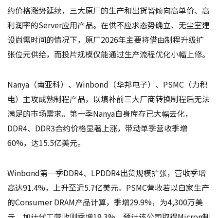
约价格涨势延续，三大原厂的生产和出货皆倾向高单价、高
利润率的Server应用产品。在供不应求态势确立、无尘室建
设尚需时间的情况下，原厂2026年主要将借由制程升级扩
张位元供给，而投片规模仅能通过生产流程优化小幅上修。
Nanya（南亚科）、Winbond（华邦电子）、PSMC（力积
电）主攻成熟制程产品，以填补前三大厂商转换制程后无法
满足的市场需求。第一季Nanya自身库存已大幅去化，
DDR4、DDR3合约价格显著上涨，带动单季营收季增
60%，达15.5亿美元。
Winbond第一季DDR4、LPDDR4出货规模扩张，营收季增
高达91.4%，上升至近5.7亿美元。PSMC营收若以自家生产
的Consumer DRAM产品计算，季增29.9%，为4,300万美
元，加计代工营收则季增19.3%。预计该公司取得Micron制