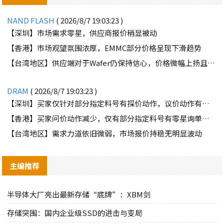
NAND FLASH
( 2026/8/7 19:03:23 )
【深圳】市场需求零星，供应商报价稍显被动
【香港】市场观望氛围浓厚，EMMC部分价格呈现下滑趋势
【台湾地区】供应端对于Wafer仍保持信心，价格微幅上扬且惜售态度不变
DRAM
( 2026/8/7 19:03:23 )
【深圳】买家仅针对部分指定料号有探价动作，议价动作有所减少
【香港】买家问价动作减少，仅有部分指定料号有零星询单动作
【台湾地区】需求力道依旧微弱，市场报价持稳无明显波动
主编推荐
半导体大厂亮出最新存储“底牌”：XBM剑
存储突围：国内企业级SSD的进击与变局