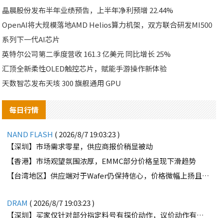
晶晨股份发布半年业绩预告，上半年净利预增 22.44%
OpenAI将大规模落地AMD Helios算力机架，双方联合研发MI500
系列下一代AI芯片
英特尔公司第二季度营收 161.3 亿美元 同比增长 25%
汇顶全新柔性OLED触控芯片，赋能手游操作新体验
天数智芯发布天垓 300 旗舰通用 GPU
每日行情
NAND FLASH
( 2026/8/7 19:03:23 )
【深圳】市场需求零星，供应商报价稍显被动
【香港】市场观望氛围浓厚，EMMC部分价格呈现下滑趋势
【台湾地区】供应端对于Wafer仍保持信心，价格微幅上扬且惜售态度不变
DRAM
( 2026/8/7 19:03:23 )
【深圳】买家仅针对部分指定料号有探价动作，议价动作有所减少