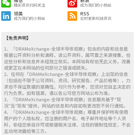
微信
新浪
精彩资讯扫码关注
成为我们的小粉丝
领英
RSS
成为我们的小粉丝
实时更新科技资讯
【免责声明】
1、「DRAMeXchange-全球半导体观察」包含的内容和信息是
根据公开资料分析和演释，该公开资料，属可靠之来源搜集，但
这些分析和信息并未经独立核实。本网站有权但无此义务，改善
或更正在本网站的任何部分之错误或疏失。
2、任何在「DRAMeXchange-全球半导体观察」上出现的信息
（包括但不限于公司资料、资讯、研究报告、产品价格等），力
求但不保证数据的准确性，均只作为参考，您须对您自主决定的
行为负责。如有错漏，请以各公司官方网站公布为准。
3、「DRAMeXchange-全球半导体观察」信息服务基于"现
况"及"现有"提供，网站的信息和内容如有更改恕不另行通知。
4、「DRAMeXchange-全球半导体观察」尊重并保护所有使用
用户的个人隐私权，您注册的用户名、电子邮件地址等个人资
料，非经您亲自许可或根据相关法律、法规的强制性规定，不会
主动地泄露给第三方。