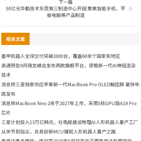
下一篇
50亿元华勤技术东莞第三制造中心开园 聚焦智能手机、平
板电脑等产品制造
相关文章
墨甲机器人全球交付突破2000台，覆盖60余个国家和地区
高通预告9月骁龙峰会发布两款旗舰平台，搭载新一代AI神经渲染
技术
消息称三星独家供应苹果新一代MacBook Pro OLED触控屏 最快年
底发布
消息称MacBook Neo 2将于2027年上市，采用5核GPU版A19 Pro
芯片
三星计划投入13万亿韩元，在龟尾建设物理AI人形机器人量产工厂
从关节到指尖，兆易创新MCU铺就人形机器人量产之路
英伟达携手微软，传拟于2026年6月初首发采用英伟达处理器的