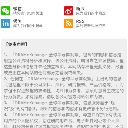
微信
新浪
精彩资讯扫码关注
成为我们的小粉丝
领英
RSS
成为我们的小粉丝
实时更新科技资讯
【免责声明】
1、「DRAMeXchange-全球半导体观察」包含的内容和信息是
根据公开资料分析和演释，该公开资料，属可靠之来源搜集，但
这些分析和信息并未经独立核实。本网站有权但无此义务，改善
或更正在本网站的任何部分之错误或疏失。
2、任何在「DRAMeXchange-全球半导体观察」上出现的信息
（包括但不限于公司资料、资讯、研究报告、产品价格等），力
求但不保证数据的准确性，均只作为参考，您须对您自主决定的
行为负责。如有错漏，请以各公司官方网站公布为准。
3、「DRAMeXchange-全球半导体观察」信息服务基于"现
况"及"现有"提供，网站的信息和内容如有更改恕不另行通知。
4、「DRAMeXchange-全球半导体观察」尊重并保护所有使用
用户的个人隐私权，您注册的用户名、电子邮件地址等个人资
料，非经您亲自许可或根据相关法律、法规的强制性规定，不会