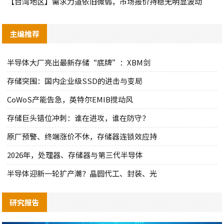
【台湾地区】需求力道依旧微弱，市场报价持稳无明显波动
主编推荐
半导体大厂亮出最新存储“底牌”：XBM剑
存储突围：国内企业级SSD的进击与变局
CoWoS产能告急，英特尔EMIB搅动风
存储巨头错位冲刺：谁在进攻，谁在防守？
原厂预警、终端涨价不休，存储器连锁效应持
2026年，处理器、存储器与第三代半导体
半导体迎新一轮扩产潮？晶圆代工、封装、光
研究报告