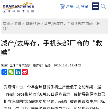
注册
登录
首页
>
资讯
>
智能终端
> 减产/去库存，手机头部厂商的“救
赎”
减产/去库存，手机头部厂商的“救
赎”
来源：全球半导体观察
原作者：轻语
2022-11-21 13:41:28
分
WeChat
LinkedIn
Sina
享
Weibo
受疫情冲击，今年全球智能手机生产量低于之前预期，据
TrendForce集邦咨询8月30日调查表示，疫情导致原本就已
相当疲弱的市场需求更加严峻，品牌厂被迫再调降生产目标
应对，使以往生产量多有成长的第二季，却呈现季减6%，