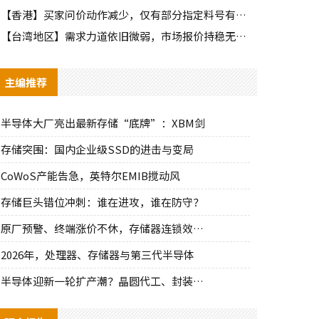
【香港】买家问价动作减少，仅有部分指定料号有零星询单动作
【台湾地区】需求力道依旧微弱，市场报价持稳无明显波动
主编推荐
半导体大厂亮出最新存储“底牌”：XBM剑
存储突围：国内企业级SSD的进击与变局
CoWoS产能告急，英特尔EMIB搅动风
存储巨头错位冲刺：谁在进攻，谁在防守？
原厂预警、终端涨价不休，存储器连锁效应持
2026年，处理器、存储器与第三代半导体
半导体迎新一轮扩产潮？晶圆代工、封装、光