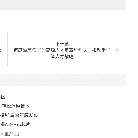
下一篇
业
何庭波兼任华为高级人才定薪科科长，推动半导
体人才战略
地区
I神经渲染技术
D触控屏 最快年底发布
版A19 Pro芯片
器人量产工厂