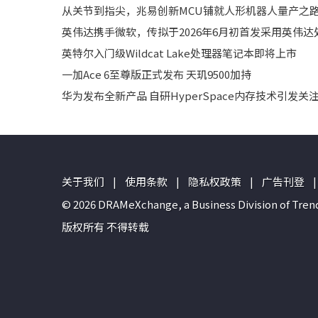
从关节到指尖，兆易创新MCU铺就人形机器人量产之
英伟达携手微软，传拟于2026年6月初首发采用英伟达处
英特尔入门级Wildcat Lake处理器笔记本即将上市
一加Ace 6至尊版正式发布 天玑9500加持
华为发布全新产品 自研HyperSpace内存技术引发关
关于我们
|
使用条款
|
隐私权政策
|
广告刊登
|
© 2026 DRAMeXchange, a Business Divisio
版权所有 不得转载