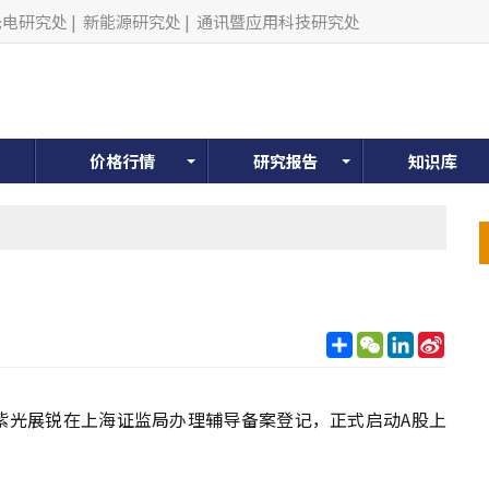
光电研究处
|
新能源研究处
|
通讯暨应用科技研究处
价格行情
研究报告
知识库
分
WeChat
LinkedIn
Sina
享
Weib
头紫光展锐在上海证监局办理辅导备案登记，正式启动A股上