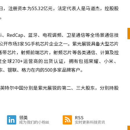
6日，注册资本为55.32亿元，法定代表人是马道杰，控股股
。
i-Fi、RedCap、蓝牙、电视调频、卫星通信等全场景通信技
公开市场3家5G手机芯片企业之一。紫光展锐具备大型芯片
基带芯片，射频前端芯片，射频芯片等各类通信、计算及控
过全球270+运营商的出货认证，拥有包括荣耀、小米、
、京东、银联、格力在内的500多家品牌客户。
英特尔中国分别是紫光展锐的第二、三大股东，分别持股
领英
RSS
成为我们的小粉丝
实时更新科技资讯