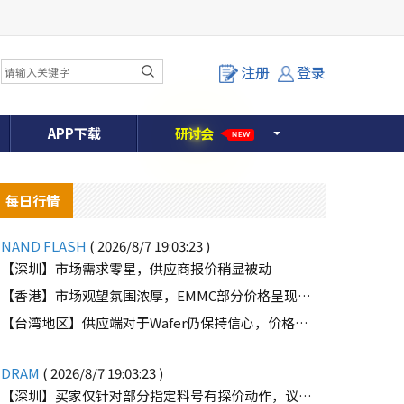
注册
登录
APP下载
研
讨
会
NEW
每日行情
NAND FLASH
( 2026/8/7 19:03:23 )
【深圳】市场需求零星，供应商报价稍显被动
【香港】市场观望氛围浓厚，EMMC部分价格呈现下滑趋势
o
【台湾地区】供应端对于Wafer仍保持信心，价格微幅上扬且惜售态度不变
DRAM
( 2026/8/7 19:03:23 )
【深圳】买家仅针对部分指定料号有探价动作，议价动作有所减少