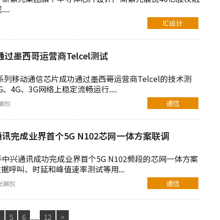
..
IC设计
过墨西哥运营商Telcel测试
系列移动通信芯片成功通过墨西哥运营商Telcel的技术测
5G、4G、3G网络上稳定流畅运行....
通信
展锐
讯完成业界首个5G N102芯网一体方案联调
中兴通讯成功完成业界首个5G N102频段的芯网一体方案
数据呼叫、时延和峰值速率测试等用...
通信
光展锐
4
5
6
......
12
>