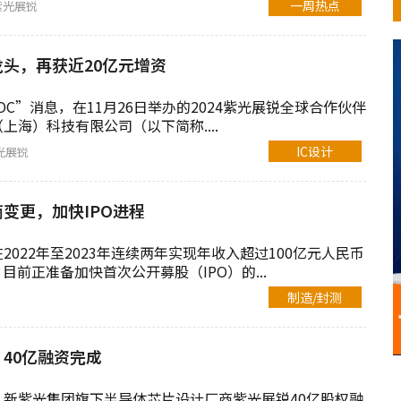
一周热点
紫光展锐
头，再获近20亿元增资
OC”消息，在11月26日举办的2024紫光展锐全球合作伙伴
上海）科技有限公司（以下简称....
IC设计
光展锐
变更，加快IPO进程
022年至2023年连续两年实现年收入超过100亿元人民币
，目前正准备加快首次公开募股（IPO）的...
制造/封测
40亿融资完成
新紫光集团旗下半导体芯片设计厂商紫光展锐40亿股权融