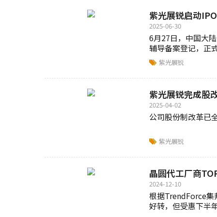
紫光展锐启动IPO
2025-06-30
6月27日，中国大
辅导备案登记，正式启
紫光展锐
紫光展锐完成股改
2025-04-02
公司股份制改革已全
紫光展锐
晶圆代工厂商TO
2024-12-10
根据TrendFor
好转，但受惠下半年智