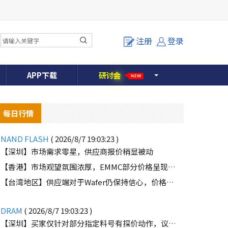
注册
登录
APP下载
研
讨
会
NEW
每日行情
NAND FLASH
( 2026/8/7 19:03:23 )
【深圳】市场需求零星，供应商报价稍显被动
【香港】市场观望氛围浓厚，EMMC部分价格呈现下滑趋势
【台湾地区】供应端对于Wafer仍保持信心，价格微幅上扬且惜售态度不变
DRAM
( 2026/8/7 19:03:23 )
【深圳】买家仅针对部分指定料号有探价动作，议价动作有所减少