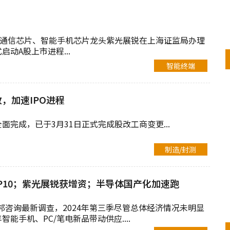
陆通信芯片、智能手机芯片龙头紫光展锐在上海证监局办理
动A股上市进程...
智能终端
，加速IPO进程
面完成，已于3月31日正式完成股改工商变更...
制造/封测
P10；紫光展锐获增资；半导体国产化加速跑
ce集邦咨询最新调查，2024年第三季尽管总体经济情况未明显
能手机、PC/笔电新品带动供应....