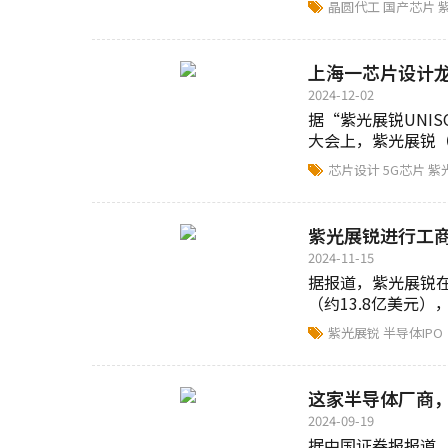
晶圆代工
国产芯片
上海一芯片设计龙
2024-12-02
据“紫光展锐UNIS
大会上，紫光展锐（
芯片设计
5G芯片
紫
紫光展锐进行工商
2024-11-15
据报道，紫光展锐在2
（约13.8亿美元）
紫光展锐
半导体IPO
这家半导体厂商，
2024-09-19
据中国证券报报道，