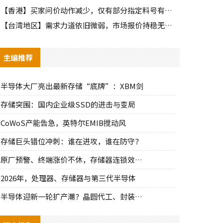
【香港】买家问价动作减少，仅有部分指定料号有零星询单动作
【台湾地区】需求力道依旧微弱，市场报价持稳无明显波动
主编推荐
半导体大厂亮出最新存储“底牌”：XBM剑
存储突围：国内企业级SSD的进击与变局
CoWoS产能告急，英特尔EMIB搅动风
存储巨头错位冲刺：谁在进攻，谁在防守？
原厂预警、终端涨价不休，存储器连锁效应持
2026年，处理器、存储器与第三代半导体
半导体迎新一轮扩产潮？晶圆代工、封装、光