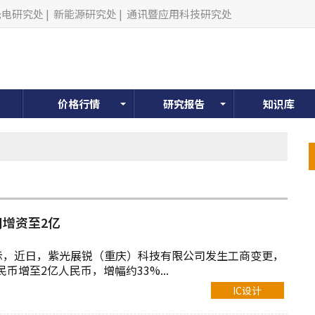
光电研究处
|
新能源研究处
|
通讯暨应用科技研究处
价格行情
研究报告
知识库
增资至2亿
示，近日，紫光展锐（重庆）科技有限公司发生工商变更，
民币增至2亿人民币，增幅约33%...
IC设计