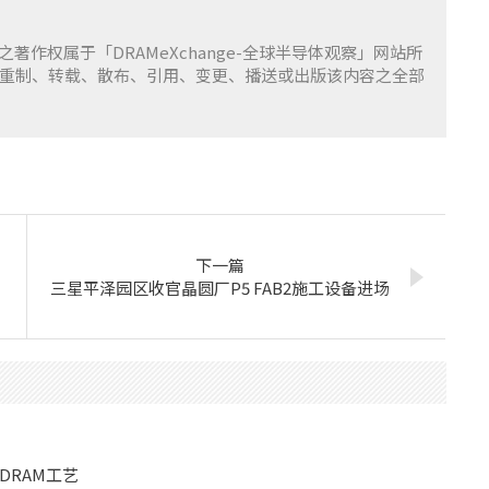
容之著作权属于「DRAMeXchange-全球半导体观察」网站所
重制、转载、散布、引用、变更、播送或出版该内容之全部
下一篇
，
三星平泽园区收官晶圆厂P5 FAB2施工设备进场
RAM工艺