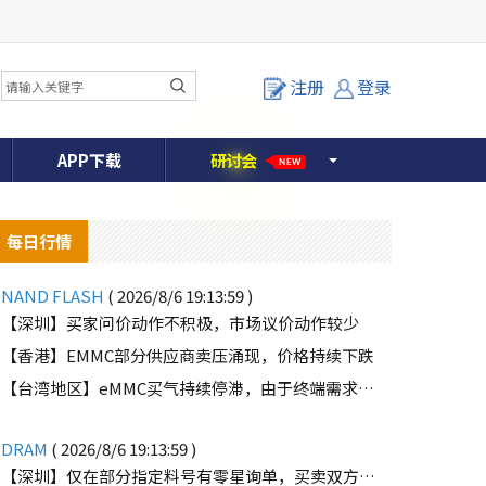
注册
登录
APP下载
研
讨
会
NEW
每日行情
NAND FLASH
( 2026/8/6 19:13:59 )
【深圳】买家问价动作不积极，市场议价动作较少
【香港】EMMC部分供应商卖压涌现，价格持续下跌
o
【台湾地区】eMMC买气持续停滞，由于终端需求未能好转
DRAM
( 2026/8/6 19:13:59 )
【深圳】仅在部分指定料号有零星询单，买卖双方价格仍有差距