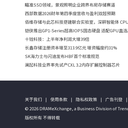
瞄准SSD领域，景观照明企业跨界布局存储赛道
西部数据2026财年第四季度营收与盈利双超预期
佰维存储与此芯科技搭建联合实验室，深耕智能体 CPU
铠侠推出GP1‑Series超高IOPS固态硬盘 适配GPU直
十铨科技：上半年净利润大增39倍
长鑫存储注册资本增至313.9亿元 增资幅度约31%
SK海力士与闪迪发布HBF首个标准规范
澜起科技业界率先试产CXL 3.2内存扩展控制器芯片
关于我们
|
使用条款
|
隐私权政策
|
广告刊登
|
© 2026 DRAMeXchange, a Business Divisio
版权所有 不得转载