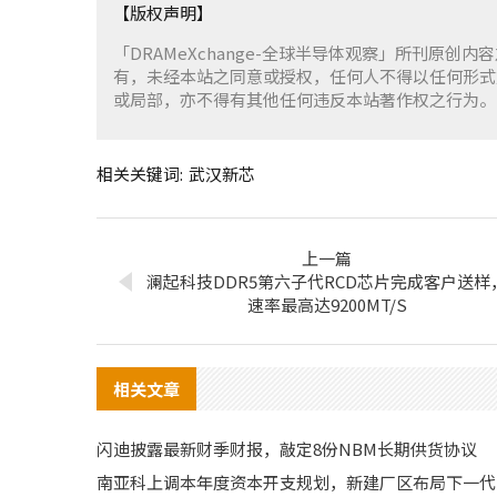
【版权声明】
「DRAMeXchange-全球半导体观察」所刊原创内
有，未经本站之同意或授权，任何人不得以任何形式
或局部，亦不得有其他任何违反本站著作权之行为。
相关关键词:
武汉新芯
上一篇
澜起科技DDR5第六子代RCD芯片完成客户送样
速率最高达9200MT/S
相关文章
闪迪披露最新财季财报，敲定8份NBM长期供货协议
南亚科上调本年度资本开支规划，新建厂区布局下一代D