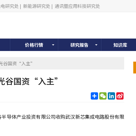
光电研究处
|
新能源研究处
|
通讯暨应用科技研究处
价格行情
研究报告
知识库
迎光谷国资“入主”
光谷国资“入主”
分
WeChat
LinkedIn
Sina
享
Weib
光谷半导体产业投资有限公司收购武汉新芯集成电路股份有限