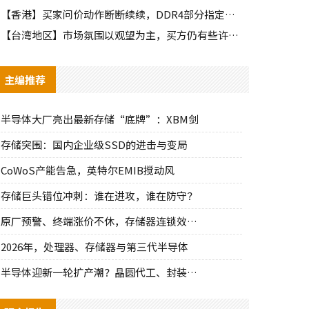
【香港】买家问价动作断断续续，DDR4部分指定颗粒仍有些许询单
【台湾地区】市场氛围以观望为主，买方仍有些许零星询单释出
主编推荐
半导体大厂亮出最新存储“底牌”：XBM剑
存储突围：国内企业级SSD的进击与变局
CoWoS产能告急，英特尔EMIB搅动风
存储巨头错位冲刺：谁在进攻，谁在防守？
原厂预警、终端涨价不休，存储器连锁效应持
2026年，处理器、存储器与第三代半导体
半导体迎新一轮扩产潮？晶圆代工、封装、光