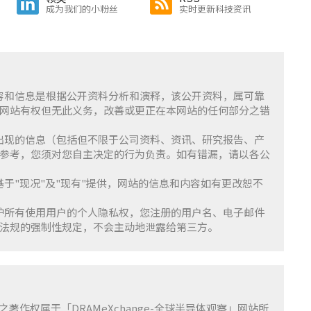
成为我们的小粉丝
实时更新科技资讯
含的内容和信息是根据公开资料分析和演释，该公开资料，属可靠
网站有权但无此义务，改善或更正在本网站的任何部分之错
察」上出现的信息（包括但不限于公司资料、资讯、研究报告、产
参考，您须对您自主决定的行为负责。如有错漏，请以各公
服务基于"现况"及"现有"提供，网站的信息和内容如有更改恕不
重并保护所有使用用户的个人隐私权，您注册的用户名、电子邮件
法规的强制性规定，不会主动地泄露给第三方。
容之著作权属于「DRAMeXchange-全球半导体观察」网站所