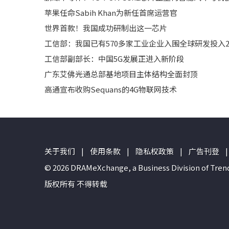
苹果任命Sabih Khan为新任首席运营官
世界首款！我国成功研制出这一芯片
工信部：我国已有570多家工业企业入围全球研发投入25
工信部副部长：中国5G发展正进入新阶段
广东艾佛光通总部基地项目主体结构全面封顶
高通宣布收购Sequans的4G物联网技术
关于我们
|
使用条款
|
隐私权政策
|
广告刊登
|
© 2026 DRAMeXchange, a Business Divisio
版权所有 不得转载