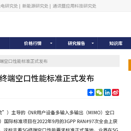
光电研究处
|
新能源研究处
|
通讯暨应用科技研究处
价格行情
研究报告
知识库
终端空口性能标准正式发布
G终端空口性能标准正式发布
分
WeChat
LinkedIn
Sina
享
Weib
”）主导的《NR用户设备多输入多输出（MIMO）空口
）国际标准项目在2022年9月的3GPP RAN#97次全会上获
布，这标志着5G终端空口性能要求标准正式落地，业界在5G