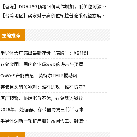
【香港】DDR4 8G颗粒问价动作增加，低价位刺激出部分需求
【台湾地区】买家对于高价位颗粒普遍采观望态度，需求释出有限
主编推荐
半导体大厂亮出最新存储“底牌”：XBM剑
存储突围：国内企业级SSD的进击与变局
CoWoS产能告急，英特尔EMIB搅动风
存储巨头错位冲刺：谁在进攻，谁在防守？
原厂预警、终端涨价不休，存储器连锁效应持
2026年，处理器、存储器与第三代半导体
半导体迎新一轮扩产潮？晶圆代工、封装、光