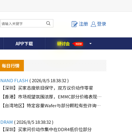
注册
登录
APP下载
研
讨
会
NEW
每日行情
NAND FLASH
( 2026/8/5 18:38:32 )
【深圳】买家态度依旧保守，双方议价动作零星
【香港】市场观望氛围浓厚，EMMC部分价格表现疲软
o
【台湾地区】特定容量Wafer与部分颗粒有些许询单，但买方需求并不强劲
DRAM
( 2026/8/5 18:38:32 )
【深圳】买家问价动作集中在DDR4低价位部分