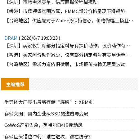
【深圳】市场需求零星，供应商报价稍显被动
【香港】市场观望氛围浓厚，EMMC部分价格呈现下滑趋势
【台湾地区】供应端对于Wafer仍保持信心，价格微幅上扬且惜售态度不变
DRAM
( 2026/8/7 19:03:23 )
【深圳】买家仅针对部分指定料号有探价动作，议价动作有所减少
【香港】买家问价动作减少，仅有部分指定料号有零星询单动作
【台湾地区】需求力道依旧微弱，市场报价持稳无明显波动
主编推荐
半导体大厂亮出最新存储“底牌”：XBM剑
存储突围：国内企业级SSD的进击与变局
CoWoS产能告急，英特尔EMIB搅动风
存储巨头错位冲刺：谁在进攻，谁在防守？