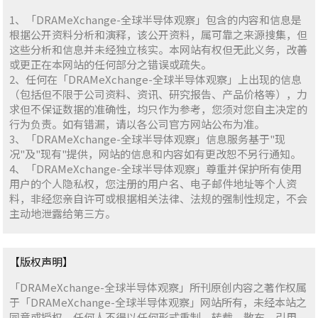
1、「DRAMeXchange-全球半导体观察」包含的内容和信息是
根据公开资料分析和演释，该公开资料，属可靠之来源搜集，但
这些分析和信息并未经独立核实。本网站有权但无此义务，改善
或更正在本网站的任何部分之错误或疏失。
2、任何在「DRAMeXchange-全球半导体观察」上出现的信息
（包括但不限于公司资料、资讯、研究报告、产品价格等），力
求但不保证数据的准确性，均只作为参考，您须对您自主决定的
行为负责。如有错漏，请以各公司官方网站公布为准。
3、「DRAMeXchange-全球半导体观察」信息服务基于"现
况"及"现有"提供，网站的信息和内容如有更改恕不另行通知。
4、「DRAMeXchange-全球半导体观察」尊重并保护所有使用
用户的个人隐私权，您注册的用户名、电子邮件地址等个人资
料，非经您亲自许可或根据相关法律、法规的强制性规定，不会
主动地泄露给第三方。
【版权声明】
「DRAMeXchange-全球半导体观察」所刊原创内容之著作权属
于「DRAMeXchange-全球半导体观察」网站所有，未经本站之
同意或授权，任何人不得以任何形式重制、转载、散布、引用、