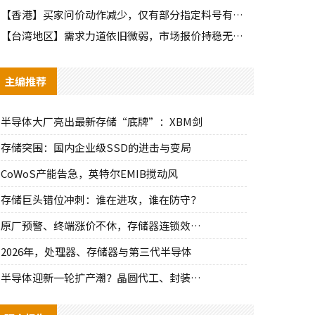
【香港】买家问价动作减少，仅有部分指定料号有零星询单动作
【台湾地区】需求力道依旧微弱，市场报价持稳无明显波动
主编推荐
半导体大厂亮出最新存储“底牌”：XBM剑
存储突围：国内企业级SSD的进击与变局
CoWoS产能告急，英特尔EMIB搅动风
存储巨头错位冲刺：谁在进攻，谁在防守？
原厂预警、终端涨价不休，存储器连锁效应持
2026年，处理器、存储器与第三代半导体
半导体迎新一轮扩产潮？晶圆代工、封装、光