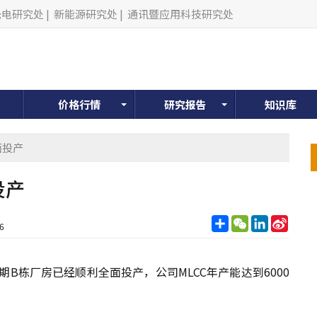
光电研究处
|
新能源研究处
|
通讯暨应用科技研究处
价格行情
研究报告
知识库
面投产
投产
分
WeChat
LinkedIn
Sina
6
享
Weib
期B栋厂房已经顺利全面投产，公司MLCC年产能达到6000