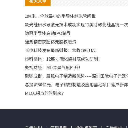
相关文章
1纳米，全球最小的半导体纳米管问世
晟光硅研水导激光技术成功实现12英寸碳化硅晶锭一
隐冠半导体启动IPO辅导
通潮精密获超亿元股权融资
长电科技发布最新财报：营收186.1亿！
烁科晶体：12英寸碳化硅衬底成功研制！
央视财经：MLCC景气度回升！
聚链成群，展现电子制造新优势----深圳国际电子元
总投资50亿元，电子精密制造及应用基地项目落户新都
MLCC拐点何时到来？
关于我们
|
使用条款
|
隐私权政策
|
广告刊登
|