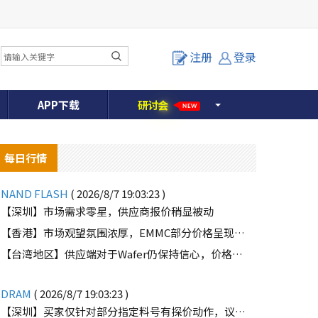
注册
登录
APP下载
研
讨
会
NEW
每日行情
NAND FLASH
( 2026/8/7 19:03:23 )
【深圳】市场需求零星，供应商报价稍显被动
【香港】市场观望氛围浓厚，EMMC部分价格呈现下滑趋势
o
【台湾地区】供应端对于Wafer仍保持信心，价格微幅上扬且惜售态度不变
DRAM
( 2026/8/7 19:03:23 )
【深圳】买家仅针对部分指定料号有探价动作，议价动作有所减少