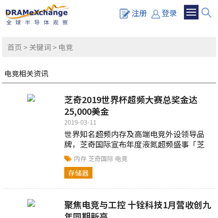
注册
登录
首页
>
关键词
> 电竞
电竞相关资讯
芝奇2019世界杯超频大赛总奖金达
25,000美金
2019-03-11
世界知名超频内存及高端电竞外设领导品
牌，芝奇国际宣布年度液氮超频盛事「芝
奇2019第六届世界杯超频大赛」正式展
内存
芝奇国际
电竞
开。
存储器
聚焦电竞与工控 十铨科技1月营收创九
年同期新高