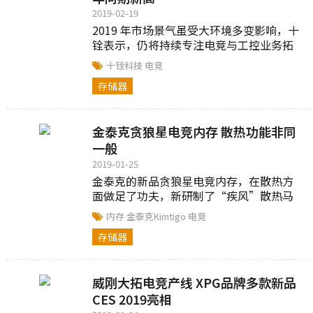
2019-02-19
2019 年市场景气虽受大环境多变影响，十
铨表示，仍将持续专注电竞与工控业务拓
展，以稳健的营运促进集团健康成长。未
十铨科技
电竞
来5G商转后，可望带动服务器、AI 等产业
存储器
需求进一步增加
金泰克贪狼星电竞内存 散热功能非同
一般
2019-01-25
金泰克的新品贪狼星电竞内存，在散热方
面做足了功夫，新研制了“疾风”散热马
甲,采用散热速度快的铝制铠甲和导热胶材
内存
金泰克Kimtigo
电竞
质，双翼对称设计，保持均匀散热的同时
存储器
保护电路存储元件。
威刚大拓电竞产线 XPG品牌多款新品
CES 2019亮相