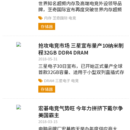
世界知名超频内存及高端电竞外设领导品
牌，芝奇国际宣布再度突破世界内存超频
记录，以DDR4-5566MHz的惊人速度，成
内存
芝奇国际
电竞
为全球超频内存速度纪录保持者。。。
存储器
抢攻电竞市场 三星宣布量产10纳米制
程32GB DDR4 DRAM
2018-05-31
三星电子30日宣布，已开始正式量产全球
首款32GB容量、适用于小型双列直插式存
储器模组（SoDIMM）规格的电竞笔电
DRAM
三星电子
电竞
DDR4存储器。而新的SoDIMM...
存储器
宏碁电竞气势旺 今年力拼挤下戴尔争
美国霸主
2018-03-15
电脑品牌厂宏碁昨天举办年度供应商大