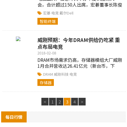
会，合计超过150人出席，宏碁董事长陈俊
圣发下豪语，今年电竞最大目标是在美国
宏碁
电竞
戴尔Dell
市场挤下戴尔（Dell）登上第一名...
智能终端
威刚预期：今年DRAM供给仍吃紧 重
点布局电竞
2018-02-08
DRAM市场需求仍高，存储器模组大厂威刚
1月合并营收达26.41亿元（新台币，下
同），较去年12月成长3.51%，较去年同
DRAM
威刚科技
电竞
期成长5.31%；威刚预期今年DRAM...
存储器
<
1
2
3
4
>
每日行情