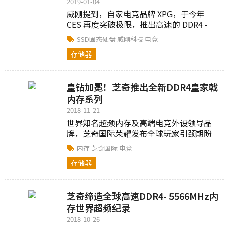
2019-01-04
威刚提到，自家电竞品牌 XPG，于今年
CES 再度突破极限，推出高速的 DDR4 -
XPG SPECTRIX D80，搭配 MSI Z390I 主
SSD固态硬盘
威刚科技
电竞
机板，最高可达 4933MHz，此外，XPG 固
存储器
态硬盘与外接式固态硬盘也会亮相抢市，
而
皇钻加冕！芝奇推出全新DDR4皇家戟
内存系列
2018-11-21
世界知名超频内存及高端电竞外设领导品
牌，芝奇国际荣耀发布全球玩家引颈期盼
的Trident Z Royal皇家戟系列 DDR4内
内存
芝奇国际
电竞
存。
存储器
芝奇缔造全球高速DDR4- 5566MHz内
存世界超频纪录
2018-10-26