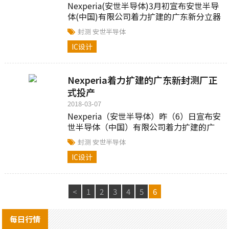
Nexperia(安世半导体)3月初宣布安世半导
体(中国)有限公司着力扩建的广东新分立器
件封装和测试工厂正式投产，全厂总面积
封测
安世半导体
达到72,000 平方米，新增16,000 ...
IC设计
Nexperia着力扩建的广东新封测厂正
式投产
2018-03-07
Nexperia（安世半导体）昨（6）日宣布安
世半导体（中国）有限公司着力扩建的广
东新分立器件封装和测试工厂正式投产，
封测
安世半导体
全厂总面积达到72,000平方米，新增
IC设计
16,000平方米生产面积，年产量达到900亿
件；根据产品组合，实现增长约50%，有
力地支持了今后数年Nexperia雄心勃勃的
业务发展计划。广东新工厂的投产，使
<
1
2
3
4
5
6
Nexperia全年总产量超过1千亿件。
每日行情