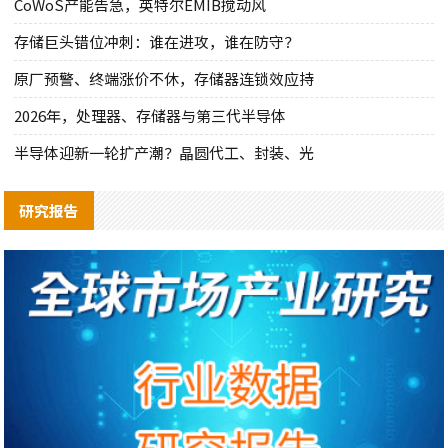
CoWoS产能告急，英特尔EMIB搅动风
存储巨头错位冲刺：谁在进攻，谁在防守？
原厂预警、终端涨价不休，存储器连锁效应持
2026年，处理器、存储器与第三代半导体
半导体迎新一轮扩产潮？晶圆代工、封装、光
研究报告