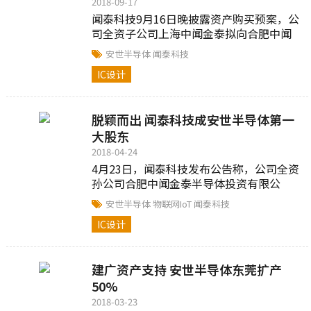
2018-09-17
闻泰科技9月16日晚披露资产购买预案，公
司全资子公司上海中闻金泰拟向合肥中闻
金泰（上市公司参股公司）增资58.52亿
安世半导体
闻泰科技
元，取得合肥中闻金泰的控股权...
IC设计
脱颖而出 闻泰科技成安世半导体第一
大股东
2018-04-24
4月23日，闻泰科技发布公告称，公司全资
孙公司合肥中闻金泰半导体投资有限公
司、云南省城市建设投资集团有限公司、
安世半导体
物联网IoT
闻泰科技
以及上海矽胤企业管理合伙企业
IC设计
建广资产支持 安世半导体东莞扩产
50%
2018-03-23