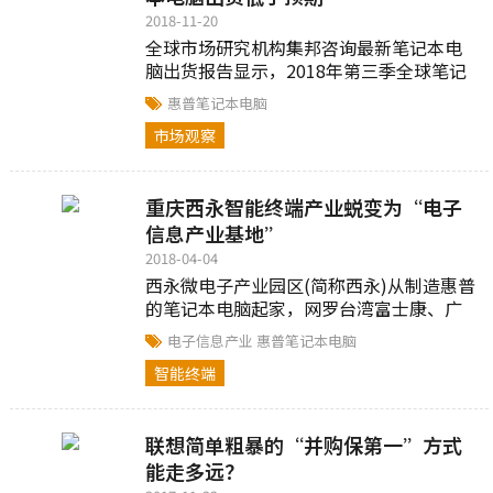
2018-11-20
全球市场研究机构集邦咨询最新笔记本电
脑出货报告显示，2018年第三季全球笔记
本电脑出货为4,268万台，季增幅仅3.9%，
惠普笔记本电脑
对比先前预估的5~6%季成长，出现约2%...
市场观察
重庆西永智能终端产业蜕变为“电子
信息产业基地”
2018-04-04
西永微电子产业园区(简称西永)从制造惠普
的笔记本电脑起家，网罗台湾富士康、广
达、英业达等知名代工企业，积累了深厚
电子信息产业
惠普笔记本电脑
的产业基础。2017年4月1日，中国...
智能终端
联想简单粗暴的“并购保第一”方式
能走多远？