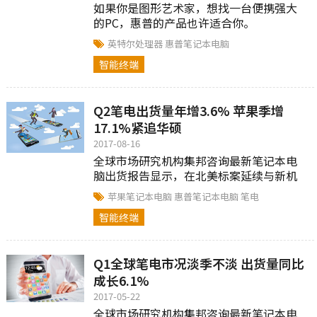
如果你是图形艺术家，想找一台便携强大
的PC，惠普的产品也许适合你。
英特尔处理器
惠普笔记本电脑
智能终端
Q2笔电出货量年增3.6% 苹果季增
17.1%紧追华硕
2017-08-16
全球市场研究机构集邦咨询最新笔记本电
脑出货报告显示，在北美标案延续与新机
种出货带动下，2017年第二季全球笔记本
苹果笔记本电脑
惠普笔记本电脑
笔电
电脑出货为3,996万台，较第一季增长
智能终端
5.7%。
Q1全球笔电市况淡季不淡 出货量同比
成长6.1%
2017-05-22
全球市场研究机构集邦咨询最新笔记本电