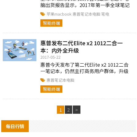
脑出货报告显示，2017年第一季全球笔记
本电脑出货较去年同期则是成长6.1%，在
苹果macbook
惠普笔记本电脑
笔电
淡季下出货表现亮眼。
智能终端
惠普发布二代Elite x2 1012二合一
本：内外全升级
2017-05-22
惠普今天发布了第二代Elite x2 1012二合
一笔记本，仍然主打商务用户群体，升级
幅度很罕见地相当之大，从里到外都是焕
惠普笔记本电脑
然一新，几乎每个地方都升级了。
智能终端
1
2
>
每日行情