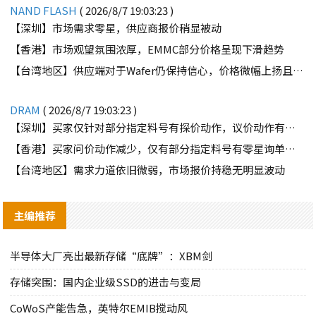
NAND FLASH
( 2026/8/7 19:03:23 )
【深圳】市场需求零星，供应商报价稍显被动
【香港】市场观望氛围浓厚，EMMC部分价格呈现下滑趋势
【台湾地区】供应端对于Wafer仍保持信心，价格微幅上扬且惜售态度不变
DRAM
( 2026/8/7 19:03:23 )
【深圳】买家仅针对部分指定料号有探价动作，议价动作有所减少
【香港】买家问价动作减少，仅有部分指定料号有零星询单动作
【台湾地区】需求力道依旧微弱，市场报价持稳无明显波动
主编推荐
半导体大厂亮出最新存储“底牌”：XBM剑
存储突围：国内企业级SSD的进击与变局
CoWoS产能告急，英特尔EMIB搅动风