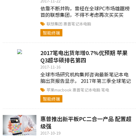
2017-11-22
依靠不断并购，曾经在全球PC市场雄踞榜
首的联想集团，不得不考虑再次买买买
了。由于其强大对手——惠普，今年销售表
联想集团
惠普笔记本电脑
现强劲，实现了再次反超，从联想手里夺
智能终端
走了PC份额第一的宝座。
2017笔电出货年增0.7%优预期 苹果
Q3超华硕排名第四
2017-11-16
全球市场研究机构集邦咨询最新笔记本电
脑出货报告显示， 2017年第三季全球笔记
本电脑出货为4,269万台，较第二季大幅增
苹果macbook
惠普笔记本电脑
笔电
长6.8%，同时也较去年同期成长0.9%，旺
智能终端
季效应发酵下整体出货表现优于预期。
惠普推出新平板PC二合一产品 配置超
级强
2017-10-19