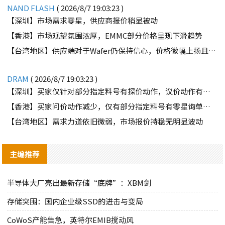
NAND FLASH
( 2026/8/7 19:03:23 )
【深圳】市场需求零星，供应商报价稍显被动
【香港】市场观望氛围浓厚，EMMC部分价格呈现下滑趋势
【台湾地区】供应端对于Wafer仍保持信心，价格微幅上扬且惜售态度不变
DRAM
( 2026/8/7 19:03:23 )
【深圳】买家仅针对部分指定料号有探价动作，议价动作有所减少
【香港】买家问价动作减少，仅有部分指定料号有零星询单动作
【台湾地区】需求力道依旧微弱，市场报价持稳无明显波动
主编推荐
半导体大厂亮出最新存储“底牌”：XBM剑
存储突围：国内企业级SSD的进击与变局
CoWoS产能告急，英特尔EMIB搅动风