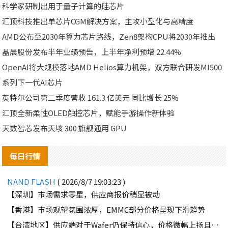
科学家研制出用于量子计算的硅芯片
汇顶科技推出单芯片CGM解决方案，主攻小型化与高精度
AMD公布至2030年算力芯片路线，Zen8架构CPU将2030年推出
晶晨股份发布半年业绩预告，上半年净利预增 22.44%
OpenAI将大规模落地AMD Helios算力机架，双方联合研发MI500
系列下一代AI芯片
英特尔公司第二季度营收 161.3 亿美元 同比增长 25%
汇顶全新柔性OLED触控芯片，赋能手游操作新体验
天数智芯发布天垓 300 旗舰通用 GPU
每日行情
NAND FLASH
( 2026/8/7 19:03:23 )
【深圳】市场需求零星，供应商报价稍显被动
【香港】市场观望氛围浓厚，EMMC部分价格呈现下滑趋势
【台湾地区】供应端对于Wafer仍保持信心，价格微幅上扬且惜售态度不变