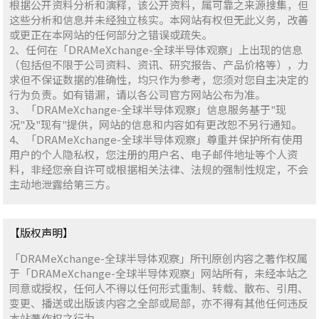
根据公开资料分析和演释，该公开资料，属可靠之来源搜集，但
这些分析和信息并未经独立核实。本网站有权但无此义务，改善
或更正在本网站的任何部分之错误或疏失。
2、任何在「DRAMeXchange-全球半导体观察」上出现的信息
（包括但不限于公司资料、资讯、研究报告、产品价格等），力
求但不保证数据的准确性，均只作为参考，您须对您自主决定的
行为负责。如有错漏，请以各公司官方网站公布为准。
3、「DRAMeXchange-全球半导体观察」信息服务基于"现
况"及"现有"提供，网站的信息和内容如有更改恕不另行通知。
4、「DRAMeXchange-全球半导体观察」尊重并保护所有使用
用户的个人隐私权，您注册的用户名、电子邮件地址等个人资
料，非经您亲自许可或根据相关法律、法规的强制性规定，不会
主动地泄露给第三方。
【版权声明】
「DRAMeXchange-全球半导体观察」所刊原创内容之著作权属
于「DRAMeXchange-全球半导体观察」网站所有，未经本站之
同意或授权，任何人不得以任何形式重制、转载、散布、引用、
变更、播送或出版该内容之全部或局部，亦不得有其他任何违反
本站著作权之行为。