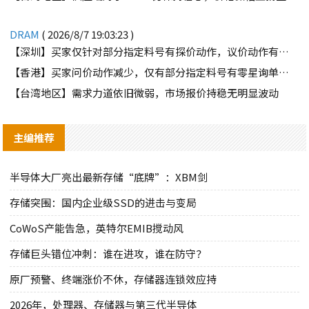
DRAM
( 2026/8/7 19:03:23 )
【深圳】买家仅针对部分指定料号有探价动作，议价动作有所减少
【香港】买家问价动作减少，仅有部分指定料号有零星询单动作
【台湾地区】需求力道依旧微弱，市场报价持稳无明显波动
主编推荐
半导体大厂亮出最新存储“底牌”：XBM剑
存储突围：国内企业级SSD的进击与变局
CoWoS产能告急，英特尔EMIB搅动风
存储巨头错位冲刺：谁在进攻，谁在防守？
原厂预警、终端涨价不休，存储器连锁效应持
2026年，处理器、存储器与第三代半导体