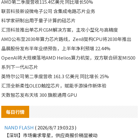
AMD第二季度营收115.4亿美元 同比增长50%
联芸科技新设微电子公司 含集成电路芯片业务
科学家研制出用于量子计算的硅芯片
汇顶科技推出单芯片CGM解决方案，主攻小型化与高精度
AMD公布至2030年算力芯片路线，Zen8架构CPU将2030年推出
晶晨股份发布半年业绩预告，上半年净利预增 22.44%
OpenAI将大规模落地AMD Helios算力机架，双方联合研发MI500
系列下一代AI芯片
英特尔公司第二季度营收 161.3 亿美元 同比增长 25%
汇顶全新柔性OLED触控芯片，赋能手游操作新体验
天数智芯发布天垓 300 旗舰通用 GPU
每日行情
NAND FLASH
( 2026/8/7 19:03:23 )
【深圳】市场需求零星，供应商报价稍显被动