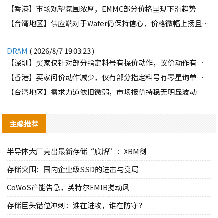
【香港】市场观望氛围浓厚，EMMC部分价格呈现下滑趋势
【台湾地区】供应端对于Wafer仍保持信心，价格微幅上扬且惜售态度不变
DRAM
( 2026/8/7 19:03:23 )
【深圳】买家仅针对部分指定料号有探价动作，议价动作有所减少
【香港】买家问价动作减少，仅有部分指定料号有零星询单动作
【台湾地区】需求力道依旧微弱，市场报价持稳无明显波动
主编推荐
半导体大厂亮出最新存储“底牌”：XBM剑
存储突围：国内企业级SSD的进击与变局
CoWoS产能告急，英特尔EMIB搅动风
存储巨头错位冲刺：谁在进攻，谁在防守？