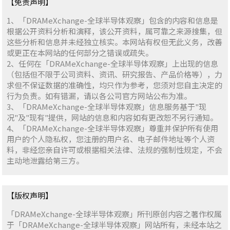
【免责声明】
1、「DRAMeXchange-全球半导体观察」包含的内容和信息是
根据公开资料分析和演释，该公开资料，属可靠之来源搜集，但
这些分析和信息并未经独立核实。本网站有权但无此义务，改善
或更正在本网站的任何部分之错误或疏失。
2、任何在「DRAMeXchange-全球半导体观察」上出现的信息
（包括但不限于公司资料、资讯、研究报告、产品价格等），力
求但不保证数据的准确性，均只作为参考，您须对您自主决定的
行为负责。如有错漏，请以各公司官方网站公布为准。
3、「DRAMeXchange-全球半导体观察」信息服务基于"现
况"及"现有"提供，网站的信息和内容如有更改恕不另行通知。
4、「DRAMeXchange-全球半导体观察」尊重并保护所有使用
用户的个人隐私权，您注册的用户名、电子邮件地址等个人资
料，非经您亲自许可或根据相关法律、法规的强制性规定，不会
主动地泄露给第三方。
【版权声明】
「DRAMeXchange-全球半导体观察」所刊原创内容之著作权属
于「DRAMeXchange-全球半导体观察」网站所有，未经本站之