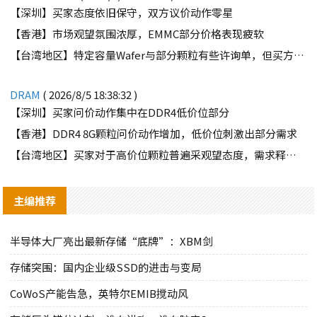
【深圳】买家态度依旧保守，双方议价动作零星
【香港】市场观望氛围浓厚，EMMC部分价格表现疲软
【台湾地区】特定容量Wafer与部分颗粒有些许询单，但买方需求并不强劲
DRAM
( 2026/8/5 18:38:32 )
【深圳】买家问价动作集中在DDR4低价位部分
【香港】DDR4 8G颗粒问价动作增加，低价位刺激出部分需求
【台湾地区】买家对于高价位颗粒普遍采观望态度，需求释出有限
主编推荐
半导体大厂亮出最新存储“底牌”：XBM剑
存储突围：国内企业级SSD的进击与变局
CoWoS产能告急，英特尔EMIB搅动风