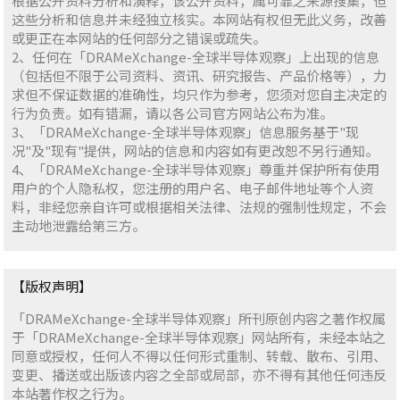
根据公开资料分析和演释，该公开资料，属可靠之来源搜集，但
这些分析和信息并未经独立核实。本网站有权但无此义务，改善
或更正在本网站的任何部分之错误或疏失。
2、任何在「DRAMeXchange-全球半导体观察」上出现的信息
（包括但不限于公司资料、资讯、研究报告、产品价格等），力
求但不保证数据的准确性，均只作为参考，您须对您自主决定的
行为负责。如有错漏，请以各公司官方网站公布为准。
3、「DRAMeXchange-全球半导体观察」信息服务基于"现
况"及"现有"提供，网站的信息和内容如有更改恕不另行通知。
4、「DRAMeXchange-全球半导体观察」尊重并保护所有使用
用户的个人隐私权，您注册的用户名、电子邮件地址等个人资
料，非经您亲自许可或根据相关法律、法规的强制性规定，不会
主动地泄露给第三方。
【版权声明】
「DRAMeXchange-全球半导体观察」所刊原创内容之著作权属
于「DRAMeXchange-全球半导体观察」网站所有，未经本站之
同意或授权，任何人不得以任何形式重制、转载、散布、引用、
变更、播送或出版该内容之全部或局部，亦不得有其他任何违反
本站著作权之行为。