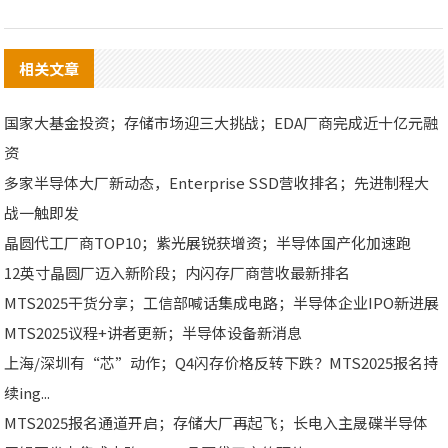
相关文章
国家大基金投资；存储市场迎三大挑战；EDA厂商完成近十亿元融
资
多家半导体大厂新动态，Enterprise SSD营收排名；先进制程大
战一触即发
晶圆代工厂商TOP10；紫光展锐获增资；半导体国产化加速跑
12英寸晶圆厂迈入新阶段；内闪存厂商营收最新排名
MTS2025干货分享；工信部喊话集成电路；半导体企业IPO新进展
MTS2025议程+讲者更新；半导体设备新消息
上海/深圳有“芯”动作；Q4闪存价格反转下跌？MTS2025报名持
续ing...
MTS2025报名通道开启；存储大厂再起飞；长电入主晟碟半导体