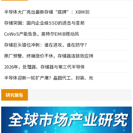
半导体大厂亮出最新存储“底牌”：XBM剑
存储突围：国内企业级SSD的进击与变局
CoWoS产能告急，英特尔EMIB搅动风
存储巨头错位冲刺：谁在进攻，谁在防守？
原厂预警、终端涨价不休，存储器连锁效应持
2026年，处理器、存储器与第三代半导体
半导体迎新一轮扩产潮？晶圆代工、封装、光
研究报告