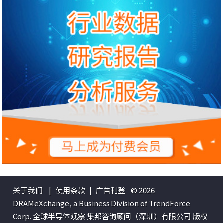
关于我们
|
使用条款
|
广告刊登
© 2026
DRAMeXchange, a Business Division of TrendForce
Corp. 全球半导体观察 集邦咨询顾问（深圳）有限公司 版权