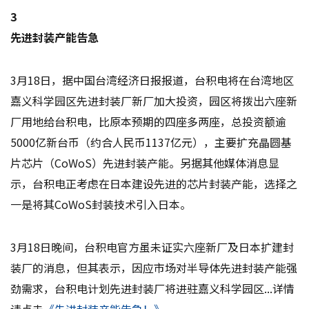
3
先进封装产能告急
3月18日，据中国台湾经济日报报道，台积电将在台湾地区
嘉义科学园区先进封装厂新厂加大投资，园区将拨出六座新
厂用地给台积电，比原本预期的四座多两座，总投资额逾
5000亿新台币（约合人民币1137亿元），主要扩充晶圆基
片芯片（CoWoS）先进封装产能。另据其他媒体消息显
示，台积电正考虑在日本建设先进的芯片封装产能，选择之
一是将其CoWoS封装技术引入日本。
3月18日晚间，台积电官方虽未证实六座新厂及日本扩建封
装厂的消息，但其表示，因应市场对半导体先进封装产能强
劲需求，台积电计划先进封装厂将进驻嘉义科学园区...详情
请点击
《先进封装产能告急！》