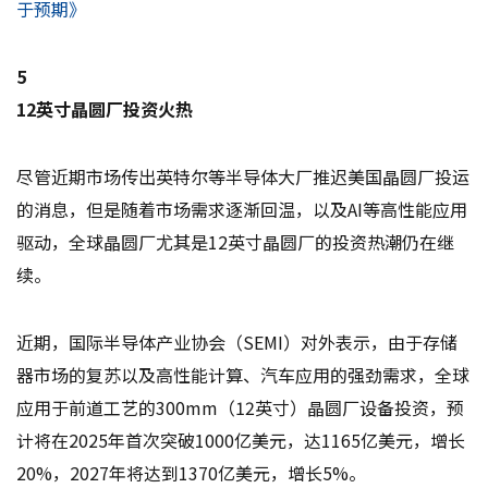
于预期》
5
12英寸晶圆厂投资火热
尽管近期市场传出英特尔等半导体大厂推迟美国晶圆厂投运
的消息，但是随着市场需求逐渐回温，以及AI等高性能应用
驱动，全球晶圆厂尤其是12英寸晶圆厂的投资热潮仍在继
续。
近期，国际半导体产业协会（SEMI）对外表示，由于存储
器市场的复苏以及高性能计算、汽车应用的强劲需求，全球
应用于前道工艺的300mm（12英寸）晶圆厂设备投资，预
计将在2025年首次突破1000亿美元，达1165亿美元，增长
20%，2027年将达到1370亿美元，增长5%。