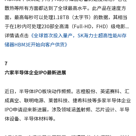
散热等所有方面都达到了全球最高水平。此产品在速度方
面，最高每秒可以处理1.18TB（太字节）的数据，其相当
于在1秒内可处理230部全高清（Full-HD，FHD）级电影...
详情请点击
《全球首次投入量产，SK海力士超高性能AI存
储器HBM3E开始向客户供货》
7
六家半导体企业IPO最新进展
近日，半导体IPO板块动作频频。志橙股份、英诺赛科、汇
成真空、联明电源、莱普科技、捷希科技等多家半导体企业
IPO申请迎来新进展，涉及领域涵盖射频、芯片设计、半导
体设备、半导体材料等。