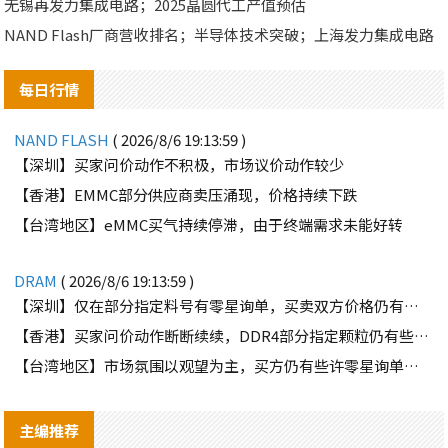
无锡再发力集成电路；2025晶圆代工产值预估
NAND Flash厂商营收排名；半导体技术突破；上海发力集成电路
每日行情
NAND FLASH
( 2026/8/6 19:13:59 )
【深圳】买家问价动作不积极，市场议价动作较少
【香港】EMMC部分供应商卖压涌现，价格持续下跌
【台湾地区】eMMC买气持续停滞，由于终端需求未能好转
DRAM
( 2026/8/6 19:13:59 )
【深圳】仅在部分指定料号有零星询单，买卖双方价格仍有差距
【香港】买家问价动作断断续续，DDR4部分指定颗粒仍有些许询单
【台湾地区】市场氛围以观望为主，买方仍有些许零星询单释出
主编推荐