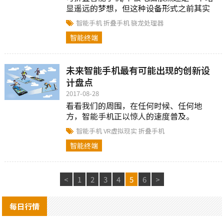
显遥远的梦想，但这种设备形式之前其实
就已经有厂商做过了。
智能手机
折叠手机
骁龙处理器
智能终端
未来智能手机最有可能出现的创新设
计盘点
2017-08-28
看看我们的周围，在任何时候、任何地
方，智能手机正以惊人的速度普及。
智能手机
VR虚拟现实
折叠手机
智能终端
<
1
2
3
4
5
6
>
每日行情