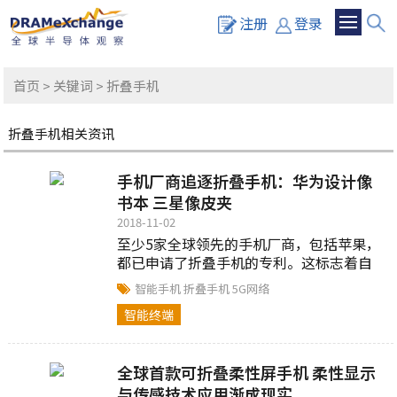
注册
登录
首页
>
关键词
> 折叠手机
折叠手机相关资讯
手机厂商追逐折叠手机：华为设计像
书本 三星像皮夹
2018-11-02
至少5家全球领先的手机厂商，包括苹果，
都已申请了折叠手机的专利。这标志着自
10年前智能手机时代开始以来，平板式的
智能手机
折叠手机
5G网络
手机设计即将发生重大变化。至少两家公
智能终端
司...
全球首款可折叠柔性屏手机 柔性显示
与传感技术应用渐成现实