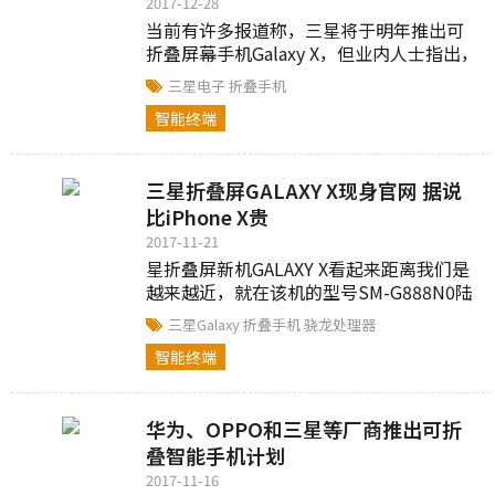
2017-12-28
当前有许多报道称，三星将于明年推出可
折叠屏幕手机Galaxy X，但业内人士指出，
由于面临诸多技术挑战，三星明年推出
三星电子
折叠手机
Galaxy X的可能性不大。美国科技媒体...
智能终端
三星折叠屏GALAXY X现身官网 据说
比iPhone X贵
2017-11-21
星折叠屏新机GALAXY X看起来距离我们是
越来越近，就在该机的型号SM-G888N0陆
续通过蓝牙和Wi-Fi认证以及韩国本土的认
三星Galaxy
折叠手机
骁龙处理器
证之后，来自三星官网的支持页面中也首
智能终端
次出现了这款传说中的折叠屏新机的信
息。
华为、OPPO和三星等厂商推出可折
叠智能手机计划
2017-11-16