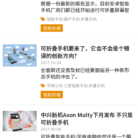
根据一份最新的报告显示，目前安卓智能
手机厂商们都已经开始进行可折叠屏幕智
能手机的研发，以此来为消费者在提供更
智能手机
国产手机
折叠手机
大屏幕智能手机的同时，提高自己的竞争
智能终端
力。据悉，目前很多厂商都已经有了开发
多屏智能手机的计划，提高产品的屏幕尺
寸。
可折叠手机要来了，它会不会是个错
误的创新方向？
2017-10-24
全面屏还没普及就已经要面临另一种新形
态手机的冲击了。
苹果公司
三星智能手机
折叠手机
智能终端
中兴新机Axon Multy下月发布 不只是
可折叠手机
2017-09-08
可折叠智能手机/平板电脑依然还是一个略