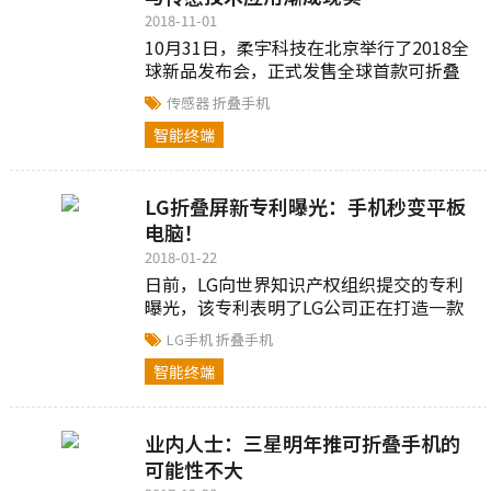
2018-11-01
10月31日，柔宇科技在北京举行了2018全
球新品发布会，正式发售全球首款可折叠
柔性屏手机——FlexPai(“柔派”)。
传感器
折叠手机
FlexPai颠覆人们对传统智能手机的认...
智能终端
LG折叠屏新专利曝光：手机秒变平板
电脑！
2018-01-22
日前，LG向世界知识产权组织提交的专利
曝光，该专利表明了LG公司正在打造一款
可折叠手机或是一款可折叠使用的平板电
LG手机
折叠手机
脑。并将此设备描述为“具有可折叠柔性
智能终端
显示器的手机”...
业内人士：三星明年推可折叠手机的
可能性不大