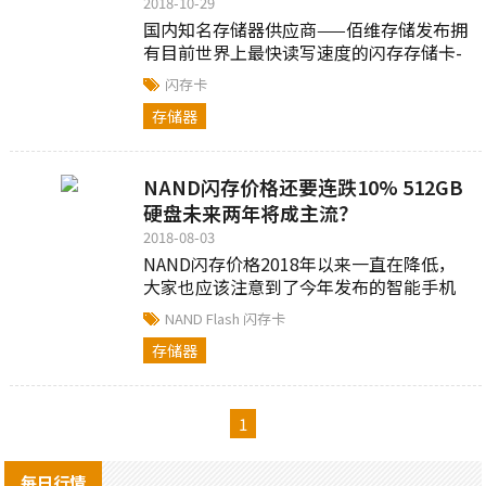
2018-10-29
国内知名存储器供应商——佰维存储发布拥
有目前世界上最快读写速度的闪存存储卡-
CFexpress卡。通过采用先进的CFexpress
闪存卡
1.0技术，支持PCI Express Gen3模式...
存储器
NAND闪存价格还要连跌10% 512GB
硬盘未来两年将成主流？
2018-08-03
NAND闪存价格2018年以来一直在降低，
大家也应该注意到了今年发布的智能手机
闪存容量也越来越大了，中高端机中64GB
NAND Flash
闪存卡
是起步，128GB已经...
存储器
1
每日行情