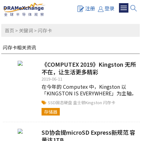
注册
登录
首页
>
关键词
> 闪存卡
闪存卡相关资讯
《COMPUTEX 2019》Kingston 无所
不在，让生活更多精彩
2019-06-11
在今年的 Computex 中，Kingston 以
「KINGSTON IS EVERYWHERE」为主轴，
特别打造使用者工作与生活中各种不同情
SSD固态硬盘
金士顿Kingston
闪存卡
境，展出旗下全系列产品的应用方式。
存储器
SD协会提microSD Express新规范 容
量达1TB