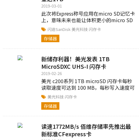
2019-03-01
此次将Express称号应用在micro SD记忆卡
上，意味未来也能让体积更小的micro SD
能应用在更小储存设备，并且可作为高速
闪迪SanDisk
美光科技
闪存卡
储存装置使用，未来可能应用在各类监控
存储器
摄影机，支援高速写入4K以上分辨率画质
内容等用途。
新储存利器！美光发表 1TB
MicroSDXC UHS-I 闪存卡
2019-02-26
美光 c200系列 1TB microSD 闪存卡每秒
读取速度可达到 100 MB，每秒写入速度可
达 95 MB，符合 UHS-I 速度等级 (U3) 与
美光科技
闪存卡
影片速度等级30 (V30) 的标准。c200 1TB
存储器
microSD 闪存卡将在 2019 年第 2 季起广
泛于市面上供应。
读速1772MB/s 佰维存储率先推出最
新标准CFexpress卡