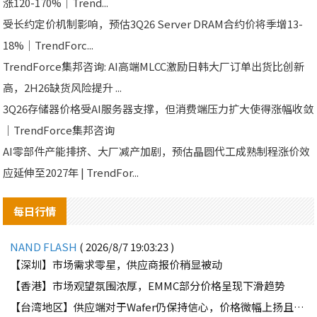
涨120-170%｜Trend...
受长约定价机制影响，预估3Q26 Server DRAM合约价将季增13-
18%｜TrendForc...
TrendForce集邦咨询: AI高端MLCC激励日韩大厂订单出货比创新
高，2H26缺货风险提升 ...
3Q26存储器价格受AI服务器支撑，但消费端压力扩大使得涨幅收敛
｜TrendForce集邦咨询
AI零部件产能排挤、大厂减产加剧，预估晶圆代工成熟制程涨价效
应延伸至2027年 | TrendFor...
每日行情
NAND FLASH
( 2026/8/7 19:03:23 )
【深圳】市场需求零星，供应商报价稍显被动
【香港】市场观望氛围浓厚，EMMC部分价格呈现下滑趋势
【台湾地区】供应端对于Wafer仍保持信心，价格微幅上扬且惜售态度不变