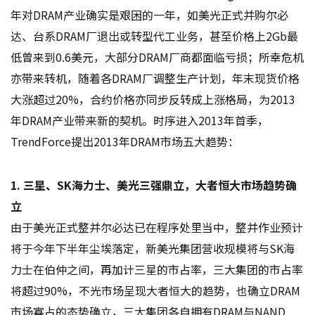
年对DRAM产业确实是艰困的一年，如美光正式并购尔必
达、台系DRAM厂退出或转型代工业务，甚至价格上2Gb最
低曾来到0.6美元，大部分DRAM厂商都面临亏损；所幸危机
亦带来转机，随着各DRAM厂调整生产计划，年末现货价格
大涨超过20%，合约价格亦同步反转成上涨格局，为2013
年DRAM产业带来新的契机。时序进入2013年首季，
TrendForce提出2013年DRAM市场五大趋势：
1. 三星、SK海力士、美光三强鼎立，大者恒大市场趋势确
立
由于美光正式整并尔必达已在程序处里当中，整并作业预计
将于今年下半年尘埃落定，新美光集团营收规模将与SK海
力士在伯仲之间，再加计三星的市占率，三大集团的市占率
将超过90%，不光市场呈现大者恒大的趋势，也确立DRAM
市场寡占的态势确立，三大集团各自拥有DRAM与NAND