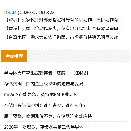
DRAM
( 2026/8/7 19:03:23 )
【深圳】买家仅针对部分指定料号有探价动作，议价动作有所减少
【香港】买家问价动作减少，仅有部分指定料号有零星询单动作
【台湾地区】需求力道依旧微弱，市场报价持稳无明显波动
主编推荐
半导体大厂亮出最新存储“底牌”：XBM剑
存储突围：国内企业级SSD的进击与变局
CoWoS产能告急，英特尔EMIB搅动风
存储巨头错位冲刺：谁在进攻，谁在防守？
原厂预警、终端涨价不休，存储器连锁效应持
2026年，处理器、存储器与第三代半导体