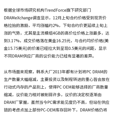
根据全球市场研究机构TrendForce旗下研究部门
DRAMeXchange调查显示，12月上旬合约价格受到现货价
格拉抬的激励，平均涨幅约2%，下旬合约价更延续上旬上
涨的气势，尤其是主流模组4GB的高价位价格上涨最多，达
到3.17%，成交价格落在美金16.25元，与合约均价价格(美
金15.75美元)的价差已经拉大到呈现0.5美元的间距，显示
不同DRAM供应厂商的议价能力已经有显著的差异。
从市场面来观察，韩系大厂2013年都有计划将PC DRAM的
生产数量大幅缩减，主要投资以及制程转进的重心皆会放在
行动式内存的产品别上，使得PC OEM能够选择的厂商数量
缩减，议价能力相对被削弱许多，议价的决定权逐渐由
DRAM厂掌握，虽然当今PC需求能见度仍不高，但站在供应
链的考虑点加上部份PC-OEM库存回补下，DRAM价格仍将