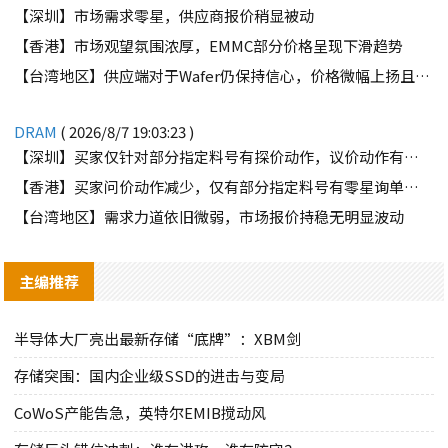
【深圳】市场需求零星，供应商报价稍显被动
【香港】市场观望氛围浓厚，EMMC部分价格呈现下滑趋势
【台湾地区】供应端对于Wafer仍保持信心，价格微幅上扬且惜售态度不变
DRAM
( 2026/8/7 19:03:23 )
【深圳】买家仅针对部分指定料号有探价动作，议价动作有所减少
【香港】买家问价动作减少，仅有部分指定料号有零星询单动作
【台湾地区】需求力道依旧微弱，市场报价持稳无明显波动
主编推荐
半导体大厂亮出最新存储“底牌”：XBM剑
存储突围：国内企业级SSD的进击与变局
CoWoS产能告急，英特尔EMIB搅动风