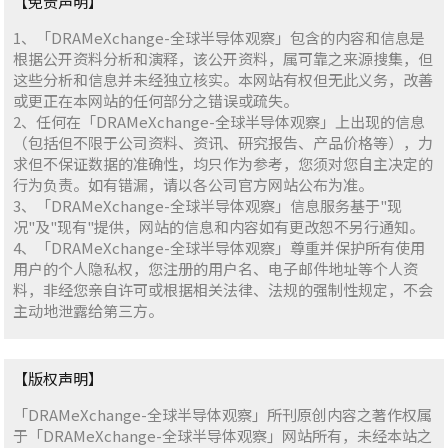
【免责声明】
1、「DRAMeXchange-全球半导体观察」包含的内容和信息是
根据公开资料分析和演释，该公开资料，属可靠之来源搜集，但
这些分析和信息并未经独立核实。本网站有权但无此义务，改善
或更正在本网站的任何部分之错误或疏失。
2、任何在「DRAMeXchange-全球半导体观察」上出现的信息
（包括但不限于公司资料、资讯、研究报告、产品价格等），力
求但不保证数据的准确性，均只作为参考，您须对您自主决定的
行为负责。如有错漏，请以各公司官方网站公布为准。
3、「DRAMeXchange-全球半导体观察」信息服务基于"现
况"及"现有"提供，网站的信息和内容如有更改恕不另行通知。
4、「DRAMeXchange-全球半导体观察」尊重并保护所有使用
用户的个人隐私权，您注册的用户名、电子邮件地址等个人资
料，非经您亲自许可或根据相关法律、法规的强制性规定，不会
主动地泄露给第三方。
【版权声明】
「DRAMeXchange-全球半导体观察」所刊原创内容之著作权属
于「DRAMeXchange-全球半导体观察」网站所有，未经本站之