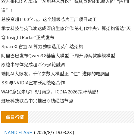
欢迎来ICDIA 2026 “AI机器人展区”看具身智能机器人的“应用门
道”！
总投资超1100亿元，这个超级芯片工厂项目动工
承泰科技与英飞凌达成深度生态合作 第七代中央计算架构雷达"天
穹 InsightRadar"正式发布
SpaceX 官宣 AI 算力独家选用英伟达架构
阿里巴巴发布Qwen3.8基座大模型 下周开源两款旗舰模型
原粒半导体完成超7亿元A轮融资
端侧AI大爆发，千亿参数大模型正“住”进你的电脑里
SSI与NVIDIA宣布长期战略合作
WAIC意犹未尽？8月南京，ICDIA 2026 接棒续燃！
燧原科技联合中兴推出 0 线缆超节点
每日行情
NAND FLASH
( 2026/8/7 19:03:23 )