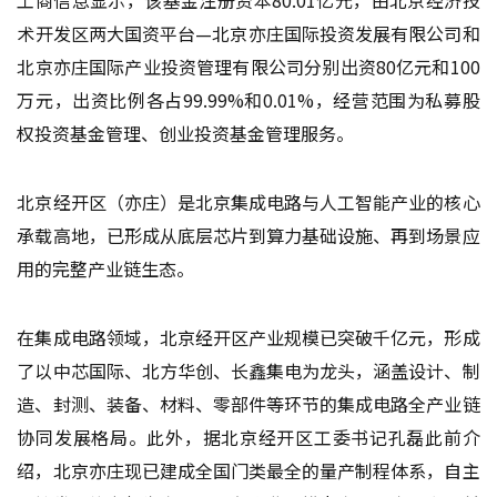
术开发区两大国资平台—北京亦庄国际投资发展有限公司和
北京亦庄国际产业投资管理有限公司分别出资80亿元和100
万元，出资比例各占99.99%和0.01%，经营范围为私募股
权投资基金管理、创业投资基金管理服务。
北京经开区（亦庄）是北京集成电路与人工智能产业的核心
承载高地，已形成从底层芯片到算力基础设施、再到场景应
用的完整产业链生态。
在集成电路领域，北京经开区产业规模已突破千亿元，形成
了以中芯国际、北方华创、长鑫集电为龙头，涵盖设计、制
造、封测、装备、材料、零部件等环节的集成电路全产业链
协同发展格局。此外，据北京经开区工委书记孔磊此前介
绍，北京亦庄现已建成全国门类最全的量产制程体系，自主