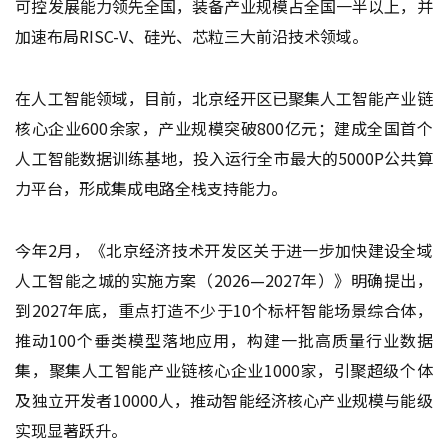
可控发展能力领先全国，装备产业规模占全国一半以上，并
加速布局RISC-V、硅光、芯粒三大前沿技术领域。
在人工智能领域，目前，北京经开区已聚集人工智能产业链
核心企业600余家，产业规模突破800亿元；建成全国首个
人工智能数据训练基地，投入运行全市最大的5000P公共算
力平台，形成集成电路全栈支持能力。
今年2月，《北京经济技术开发区关于进一步加快建设全域
人工智能之城的实施方案（2026—2027年）》明确提出，
到2027年底，重点打造不少于10个标杆智能场景综合体，
推动100个垂类模型落地应用，构建一批高质量行业数据
集，聚集人工智能产业链核心企业1000家，引聚超级个体
及独立开发者10000人，推动智能经济核心产业规模与能级
实现显著跃升。