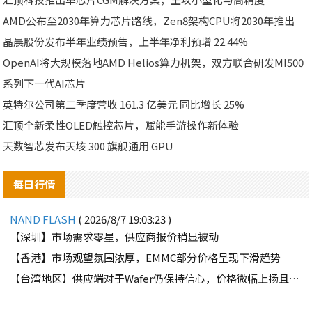
AMD公布至2030年算力芯片路线，Zen8架构CPU将2030年推出
晶晨股份发布半年业绩预告，上半年净利预增 22.44%
OpenAI将大规模落地AMD Helios算力机架，双方联合研发MI500
系列下一代AI芯片
英特尔公司第二季度营收 161.3 亿美元 同比增长 25%
汇顶全新柔性OLED触控芯片，赋能手游操作新体验
天数智芯发布天垓 300 旗舰通用 GPU
每日行情
NAND FLASH
( 2026/8/7 19:03:23 )
【深圳】市场需求零星，供应商报价稍显被动
【香港】市场观望氛围浓厚，EMMC部分价格呈现下滑趋势
【台湾地区】供应端对于Wafer仍保持信心，价格微幅上扬且惜售态度不变