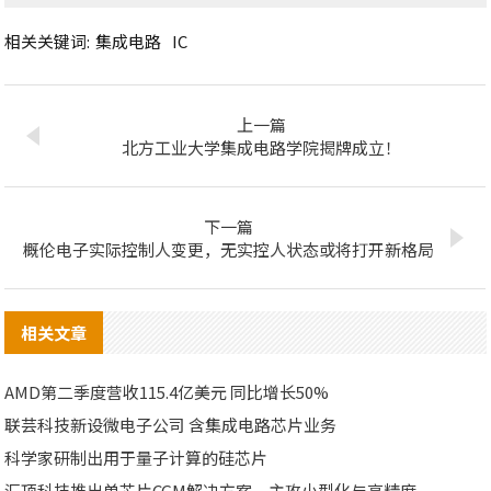
相关关键词:
集成电路
IC
上一篇
北方工业大学集成电路学院揭牌成立！
下一篇
概伦电子实际控制人变更，无实控人状态或将打开新格局
相关文章
AMD第二季度营收115.4亿美元 同比增长50%
联芸科技新设微电子公司 含集成电路芯片业务
科学家研制出用于量子计算的硅芯片
汇顶科技推出单芯片CGM解决方案，主攻小型化与高精度