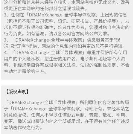
这些分析和信息并未经独立核实。本网站有权但无此义务，改善
或更正在本网站的任何部分之错误或疏失。
2、任何在「DRAMeXchange-全球半导体观察」上出现的信息
（包括但不限于公司资料、资讯、研究报告、产品价格等），力
求但不保证数据的准确性，均只作为参考，您须对您自主决定的
行为负责。如有错漏，请以各公司官方网站公布为准。
3、「DRAMeXchange-全球半导体观察」信息服务基于"现
况"及"现有"提供，网站的信息和内容如有更改恕不另行通知。
4、「DRAMeXchange-全球半导体观察」尊重并保护所有使用
用户的个人隐私权，您注册的用户名、电子邮件地址等个人资
料，非经您亲自许可或根据相关法律、法规的强制性规定，不会
主动地泄露给第三方。
【版权声明】
「DRAMeXchange-全球半导体观察」所刊原创内容之著作权属
于「DRAMeXchange-全球半导体观察」网站所有，未经本站之
同意或授权，任何人不得以任何形式重制、转载、散布、引用、
变更、播送或出版该内容之全部或局部，亦不得有其他任何违反
本站著作权之行为。