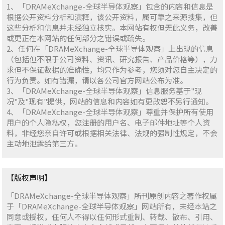
1、「DRAMeXchange-全球半导体观察」包含的内容和信息是
根据公开资料分析和演释，该公开资料，属可靠之来源搜集，但
这些分析和信息并未经独立核实。本网站有权但无此义务，改善
或更正在本网站的任何部分之错误或疏失。
2、任何在「DRAMeXchange-全球半导体观察」上出现的信息
（包括但不限于公司资料、资讯、研究报告、产品价格等），力
求但不保证数据的准确性，均只作为参考，您须对您自主决定的
行为负责。如有错漏，请以各公司官方网站公布为准。
3、「DRAMeXchange-全球半导体观察」信息服务基于"现
况"及"现有"提供，网站的信息和内容如有更改恕不另行通知。
4、「DRAMeXchange-全球半导体观察」尊重并保护所有使用
用户的个人隐私权，您注册的用户名、电子邮件地址等个人资
料，非经您亲自许可或根据相关法律、法规的强制性规定，不会
主动地泄露给第三方。
【版权声明】
「DRAMeXchange-全球半导体观察」所刊原创内容之著作权属
于「DRAMeXchange-全球半导体观察」网站所有，未经本站之
同意或授权，任何人不得以任何形式重制、转载、散布、引用、