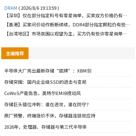
DRAM
( 2026/8/6 19:13:59 )
【深圳】仅在部分指定料号有零星询单，买卖双方价格仍有差距
【香港】买家问价动作断断续续，DDR4部分指定颗粒仍有些许询单
【台湾地区】市场氛围以观望为主，买方仍有些许零星询单释出
主编推荐
半导体大厂亮出最新存储“底牌”：XBM剑
存储突围：国内企业级SSD的进击与变局
CoWoS产能告急，英特尔EMIB搅动风
存储巨头错位冲刺：谁在进攻，谁在防守？
原厂预警、终端涨价不休，存储器连锁效应持
2026年，处理器、存储器与第三代半导体