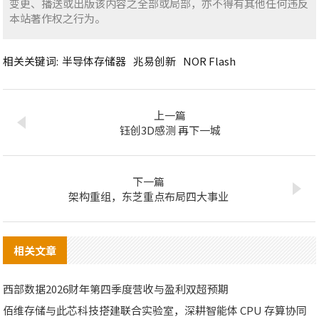
变更、播送或出版该内容之全部或局部，亦不得有其他任何违反
本站著作权之行为。
相关关键词:
半导体存储器
兆易创新
NOR Flash
上一篇
钰创3D感测 再下一城
下一篇
架构重组，东芝重点布局四大事业
相关文章
西部数据2026财年第四季度营收与盈利双超预期
佰维存储与此芯科技搭建联合实验室，深耕智能体 CPU 存算协同