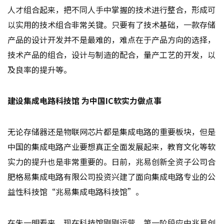
人才组合起来，把不同人手中掌握的技术进行整合，形成可
以实用的技术组合非常关键。只要有了技术基础，一款存储
产品的设计开发并不是最难的，难点在于产品方向的选择，
技术产品的组合，设计与制造的配合，量产工艺的开发，以
及良率的提升等。
建设集成电路科技馆 为中国IC软实力做点事
无论存储器还是物联网芯片都是集成电路的重要板块，但是
中国的集成电路产业要想真正全面发展起来，教育文化等软
实力的提升也是非常重要的。日前，兆易创新全资子公司合
肥格易集成电路有限公司投资兴建了面向集成电路专业的公
益性科技馆“兆易集成电路科技馆”。
在朱一明看来，现在科技馆刚刚运营，第一阶段应由兆易创