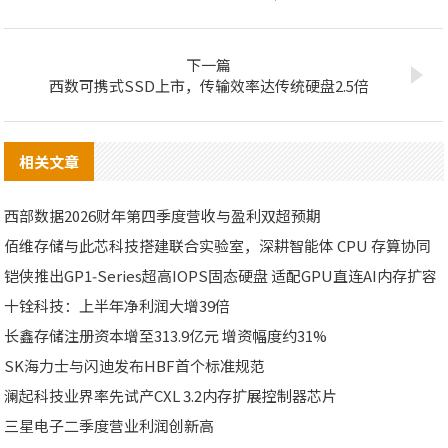
下一篇
西数可携式SSD上市，传输效率达传统硬盘2.5倍
相关文章
西部数据2026财年第四季度营收与盈利双超预期
佰维存储与此芯科技搭建联合实验室，深耕智能体 CPU 存算协同
铠侠推出GP1‑Series超高IOPS固态硬盘 适配GPU直连AI内存扩容
十铨科技：上半年净利润大增39倍
长鑫存储注册资本增至313.9亿元 增资幅度约31%
SK海力士与闪迪发布HBF首个标准规范
澜起科技业界率先试产CXL 3.2内存扩展控制器芯片
三星电子二季度营业利润创新高