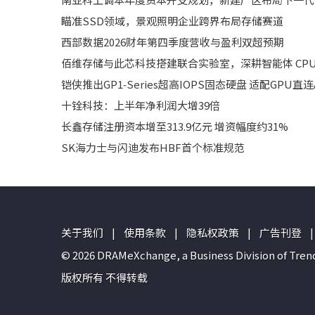
瞄准SSD领域，景观照明企业跨界布局存储赛道
西部数据2026财年第四季度营收与盈利双超预期
佰维存储与此芯科技搭建联合实验室，深耕智能体 CPU
铠侠推出GP1‑Series超高IOPS固态硬盘 适配GPU直
十铨科技：上半年净利润大增39倍
长鑫存储注册资本增至313.9亿元 增资幅度约31%
SK海力士与闪迪发布HBF首个标准规范
关于我们
|
使用条款
|
隐私权政策
|
广告刊登
|
© 2026 DRAMeXchange, a Business Divisio
版权所有 不得转载