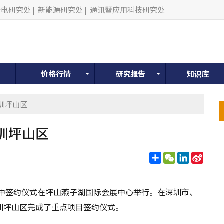
光电研究处
|
新能源研究处
|
通讯暨应用科技研究处
价格行情
研究报告
知识库
圳坪山区
圳坪山区
分
WeChat
LinkedIn
Sina
享
Weib
集中签约仪式在坪山燕子湖国际会展中心举行。在深圳市、
圳坪山区完成了重点项目签约仪式。