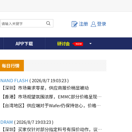
注册
登录
APP下载
研
讨
会
NEW
每日行情
NAND FLASH
( 2026/8/7 19:03:23 )
【深圳】市场需求零星，供应商报价稍显被动
【香港】市场观望氛围浓厚，EMMC部分价格呈现下滑趋势
o
【台湾地区】供应端对于Wafer仍保持信心，价格微幅上扬且惜售态度不变
DRAM
( 2026/8/7 19:03:23 )
【深圳】买家仅针对部分指定料号有探价动作，议价动作有所减少