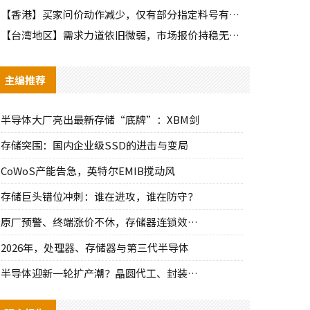
【香港】买家问价动作减少，仅有部分指定料号有零星询单动作
【台湾地区】需求力道依旧微弱，市场报价持稳无明显波动
主编推荐
半导体大厂亮出最新存储“底牌”：XBM剑
存储突围：国内企业级SSD的进击与变局
CoWoS产能告急，英特尔EMIB搅动风
存储巨头错位冲刺：谁在进攻，谁在防守？
原厂预警、终端涨价不休，存储器连锁效应持
2026年，处理器、存储器与第三代半导体
半导体迎新一轮扩产潮？晶圆代工、封装、光