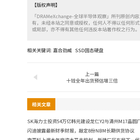
【版权声明】
「DRAMeXchange-全球半导体观察」所刊原创内
有，未经本站之同意或授权，任何人不得以任何形式
或局部，亦不得有其他任何违反本站著作权之行为。
相关关键词:
嘉合劲威
SSD固态硬盘
上一篇
十铨全年出货预估增三倍
相关文章
SK海力士投资54万亿韩元建设龙仁Y2与清州M17晶圆
闪迪披露最新财季财报，敲定8份NBM长期供货协议
南亚科上调本年度资本开支规划，新建厂区布局下一代D