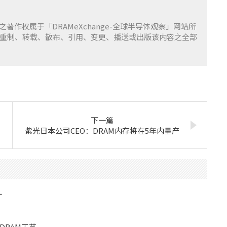
容之著作权属于「DRAMeXchange-全球半导体观察」网站所
重制、转载、散布、引用、变更、播送或出版该内容之全部
下一篇
紫光日本公司CEO：DRAM内存将在5年内量产
厂
RAM工艺