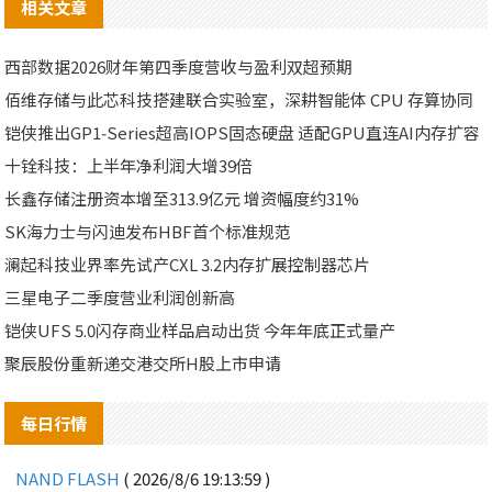
相关文章
西部数据2026财年第四季度营收与盈利双超预期
佰维存储与此芯科技搭建联合实验室，深耕智能体 CPU 存算协同
铠侠推出GP1‑Series超高IOPS固态硬盘 适配GPU直连AI内存扩容
十铨科技：上半年净利润大增39倍
长鑫存储注册资本增至313.9亿元 增资幅度约31%
SK海力士与闪迪发布HBF首个标准规范
澜起科技业界率先试产CXL 3.2内存扩展控制器芯片
三星电子二季度营业利润创新高
铠侠UFS 5.0闪存商业样品启动出货 今年年底正式量产
聚辰股份重新递交港交所H股上市申请
每日行情
NAND FLASH
( 2026/8/6 19:13:59 )