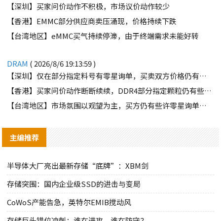
【深圳】买家问价动作不积极，市场议价动作较少
【香港】EMMC部分供应商卖压涌现，价格持续下跌
【台湾地区】eMMC买气持续停滞，由于终端需求未能好转
DRAM
( 2026/8/6 19:13:59 )
【深圳】仅在部分指定料号有零星询单，买卖双方价格仍有差距
【香港】买家问价动作断断续续，DDR4部分指定颗粒仍有些许询单
【台湾地区】市场氛围以观望为主，买方仍有些许零星询单释出
主编推荐
半导体大厂亮出最新存储“底牌”：XBM剑
存储突围：国内企业级SSD的进击与变局
CoWoS产能告急，英特尔EMIB搅动风
存储巨头错位冲刺：谁在进攻，谁在防守？