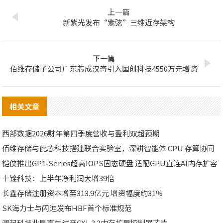
上一篇
新紫光发布“紫弦”三维近存架构
下一篇
佰维存储子公司广东芯成汉奇引入国创科技4550万元增资
相关文章
西部数据2026财年第四季度营收与盈利双超预期
佰维存储与此芯科技搭建联合实验室，深耕智能体 CPU 存算协同
铠侠推出GP1‑Series超高IOPS固态硬盘 适配GPU直连AI内存扩容
十铨科技：上半年净利润大增39倍
长鑫存储注册资本增至313.9亿元 增资幅度约31%
SK海力士与闪迪发布HBF首个标准规范
澜起科技业界率先试产CXL 3.2内存扩展控制器芯片