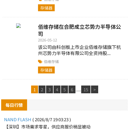
存储器
佰维存储在合肥成立芯势力半导体公
司
2026-05-12
该公司由科创板上市企业佰维存储旗下杭
州芯势力半导体有限公司全资持股...
佰维存储
存储器
1
2
3
4
5
6
......
15
>
每日行情
NAND FLASH
( 2026/8/7 19:03:23 )
【深圳】市场需求零星，供应商报价稍显被动