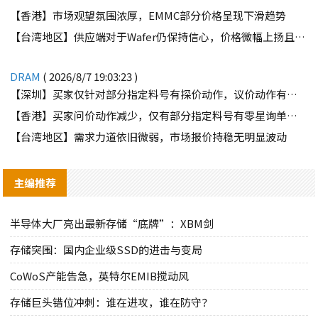
【香港】市场观望氛围浓厚，EMMC部分价格呈现下滑趋势
【台湾地区】供应端对于Wafer仍保持信心，价格微幅上扬且惜售态度不变
DRAM
( 2026/8/7 19:03:23 )
【深圳】买家仅针对部分指定料号有探价动作，议价动作有所减少
【香港】买家问价动作减少，仅有部分指定料号有零星询单动作
【台湾地区】需求力道依旧微弱，市场报价持稳无明显波动
主编推荐
半导体大厂亮出最新存储“底牌”：XBM剑
存储突围：国内企业级SSD的进击与变局
CoWoS产能告急，英特尔EMIB搅动风
存储巨头错位冲刺：谁在进攻，谁在防守？