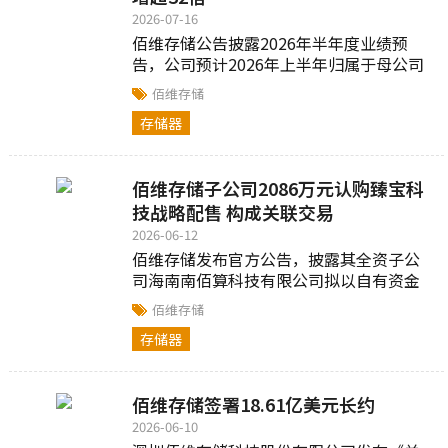
2026-07-16
佰维存储公告披露2026年半年度业绩预
告，公司预计2026年上半年归属于母公司
所有者的净利润区间为70亿元至75亿元，
佰维存储
同比增幅3200%-3422%...
存储器
佰维存储子公司2086万元认购臻宝科
技战略配售 构成关联交易
2026-06-12
佰维存储发布官方公告，披露其全资子公
司海南南佰算科技有限公司拟以自有资金
参与认购重庆臻宝科技股份有限公司首次
佰维存储
公开发行股票并在科创板上市的战略配售...
存储器
佰维存储签署18.61亿美元长约
2026-06-10