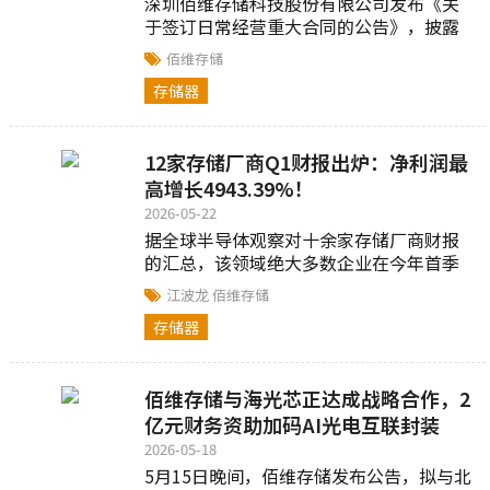
深圳佰维存储科技股份有限公司发布《关
于签订日常经营重大合同的公告》，披露
与某存储原厂签署日常经营性采购合同...
佰维存储
存储器
12家存储厂商Q1财报出炉：净利润最
高增长4943.39%！
2026-05-22
据全球半导体观察对十余家存储厂商财报
的汇总，该领域绝大多数企业在今年首季
迎来了业绩的强劲反弹...
江波龙
佰维存储
存储器
佰维存储与海光芯正达成战略合作，2
亿元财务资助加码AI光电互联封装
2026-05-18
5月15日晚间，佰维存储发布公告，拟与北