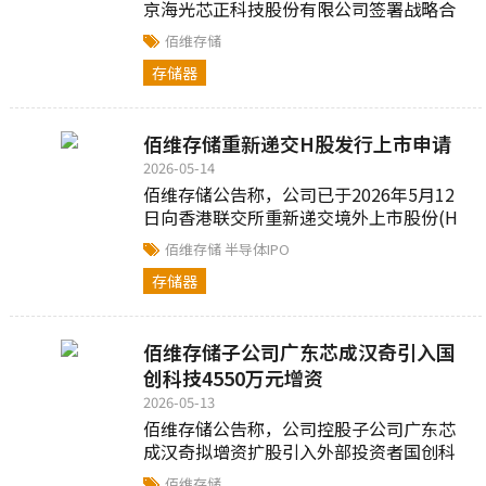
京海光芯正科技股份有限公司签署战略合
作协议，聚焦光电互联产品封装业务深度
佰维存储
协作...
存储器
佰维存储重新递交H股发行上市申请
2026-05-14
佰维存储公告称，公司已于2026年5月12
日向香港联交所重新递交境外上市股份(H
股)发行并上市的申请...
佰维存储
半导体IPO
存储器
佰维存储子公司广东芯成汉奇引入国
创科技4550万元增资
2026-05-13
佰维存储公告称，公司控股子公司广东芯
成汉奇拟增资扩股引入外部投资者国创科
技...
佰维存储