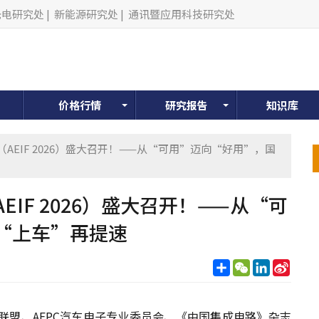
光电研究处
|
新能源研究处
|
通讯暨应用科技研究处
价格行情
研究报告
知识库
AEIF 2026）盛大召开！——从“可用”迈向“好用”，国
IF 2026）盛大召开！——从“可
“上车”再提速
分
WeChat
LinkedIn
Sina
享
Weib
创新联盟、AEPC汽车电子专业委员会、《中国集成电路》杂志