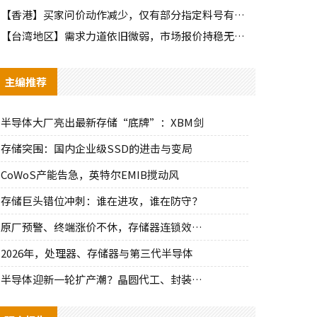
【香港】买家问价动作减少，仅有部分指定料号有零星询单动作
【台湾地区】需求力道依旧微弱，市场报价持稳无明显波动
主编推荐
半导体大厂亮出最新存储“底牌”：XBM剑
存储突围：国内企业级SSD的进击与变局
CoWoS产能告急，英特尔EMIB搅动风
存储巨头错位冲刺：谁在进攻，谁在防守？
原厂预警、终端涨价不休，存储器连锁效应持
2026年，处理器、存储器与第三代半导体
半导体迎新一轮扩产潮？晶圆代工、封装、光