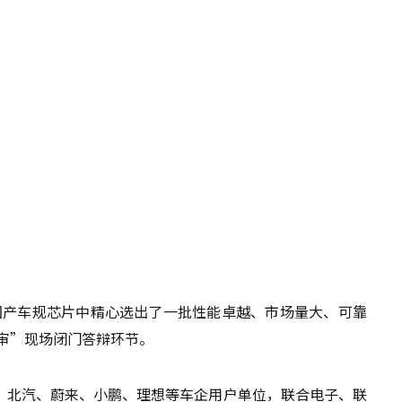
0国产车规芯片中精心选出了一批性能卓越、市场量大、可靠
评审”现场闭门答辩环节。
、北汽、蔚来、小鹏、理想等车企用户单位，联合电子、联