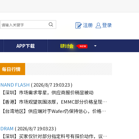
注册
登录
APP下载
研
讨
会
NEW
每日行情
NAND FLASH
( 2026/8/7 19:03:23 )
【深圳】市场需求零星，供应商报价稍显被动
【香港】市场观望氛围浓厚，EMMC部分价格呈现下滑趋势
【台湾地区】供应端对于Wafer仍保持信心，价格微幅上扬且惜售态度不变
o
DRAM
( 2026/8/7 19:03:23 )
【深圳】买家仅针对部分指定料号有探价动作，议价动作有所减少