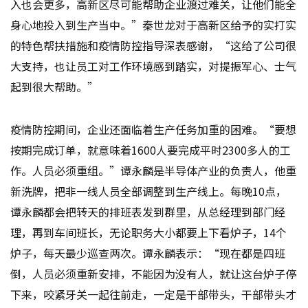
入也会更多，高新区尽可能帮助企业渡过难关，让他们能全
身心地投入到生产当中。”秦世龙对于高新区给予的实打实
的特色帮扶措施和疫情防控指导深表感谢，“这给了公司很
大支持，也让员工对工作环境感到踏实，对提振军心、士气
起到很大帮助。”
疫情防控期间，企业还面临着生产任务加重的困难。“要想
按期完成订单，就意味着1600人要完成平时2300多人的工
作。人员必须重组。”谭永麟是半导体产业的负责人，他重
新洗牌，把非一线人员全部调整到生产线上。每晚10点，
谭永麟都会把转天的排班表发到群里，从总经理到部门经
理，再到车间班长，无论职务大小都要上下看炉子，14个
炉子，每天最少巡查两次。谭永麟表示：“现在都是四班
倒，人员必须重新安排，不能因为没有人，就让这台炉子停
下来，咬紧牙关一起往前走，一定是干部带头，干部带头才