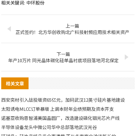
相关关键词:
中环股份
上一篇
正式签约！北方华创收购北广科技射频应用技术相关资产
下一篇
年产10万片 同光晶体碳化硅单晶衬底项目落地河北保定
相关文章
西安奕材引入战投增资65亿元，加码武汉12英寸硅片基地建设
太阳诱电MLCC订单暴增 上调本财年业绩预期及资本开支
诺基亚收购恩智浦美国晶圆厂，改造建设磷化铟光芯片产线
半导体设备龙头中微公司华中总部落地武汉光谷