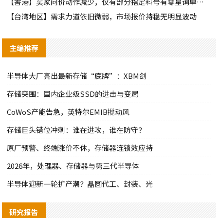
【香港】买家问价动作减少，仅有部分指定料号有零星询单动作
【台湾地区】需求力道依旧微弱，市场报价持稳无明显波动
主编推荐
半导体大厂亮出最新存储“底牌”：XBM剑
存储突围：国内企业级SSD的进击与变局
CoWoS产能告急，英特尔EMIB搅动风
存储巨头错位冲刺：谁在进攻，谁在防守？
原厂预警、终端涨价不休，存储器连锁效应持
2026年，处理器、存储器与第三代半导体
半导体迎新一轮扩产潮？晶圆代工、封装、光
研究报告