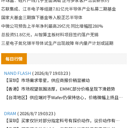
环球晶：硅片产线几乎全面满载 正与多家客户洽谈新长约
芯联集成、江丰电子等组建7.81亿元半导体产业私募二期基金
国家大基金三期旗下基金等入股正芯半导体
中微公司预告上半年净利最高29亿元 同比增幅超280%
总投资51.8亿元，AI智算主板材料项目签约落户无锡
三星电子氮化镓半导体试生产出现故障 年内量产计划或延期
每日行情
NAND FLASH
( 2026/8/7 19:03:23 )
【深圳】市场需求零星，供应商报价稍显被动
【香港】市场观望氛围浓厚，EMMC部分价格呈现下滑趋势
【台湾地区】供应端对于Wafer仍保持信心，价格微幅上扬且惜售态度不变
DRAM
( 2026/8/7 19:03:23 )
【深圳】买家仅针对部分指定料号有探价动作，议价动作有所减少