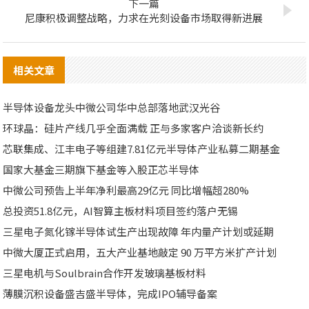
下一篇
尼康积极调整战略，力求在光刻设备市场取得新进展
相关文章
半导体设备龙头中微公司华中总部落地武汉光谷
环球晶：硅片产线几乎全面满载 正与多家客户洽谈新长约
芯联集成、江丰电子等组建7.81亿元半导体产业私募二期基金
国家大基金三期旗下基金等入股正芯半导体
中微公司预告上半年净利最高29亿元 同比增幅超280%
总投资51.8亿元，AI智算主板材料项目签约落户无锡
三星电子氮化镓半导体试生产出现故障 年内量产计划或延期
中微大厦正式启用，五大产业基地敲定 90 万平方米扩产计划
三星电机与Soulbrain合作开发玻璃基板材料
薄膜沉积设备盛吉盛半导体，完成IPO辅导备案