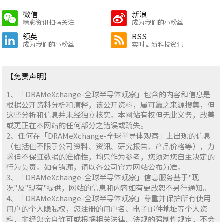
微信
新浪
精彩资讯扫码关注
成为我们的小粉丝
领英
RSS
成为我们的小粉丝
实时更新科技资讯
【免责声明】
1、「DRAMeXchange-全球半导体观察」包含的内容和信息是
根据公开资料分析和演释，该公开资料，属可靠之来源搜集，但
这些分析和信息并未经独立核实。本网站有权但无此义务，改善
或更正在本网站的任何部分之错误或疏失。
2、任何在「DRAMeXchange-全球半导体观察」上出现的信息
（包括但不限于公司资料、资讯、研究报告、产品价格等），力
求但不保证数据的准确性，均只作为参考，您须对您自主决定的
行为负责。如有错漏，请以各公司官方网站公布为准。
3、「DRAMeXchange-全球半导体观察」信息服务基于"现
况"及"现有"提供，网站的信息和内容如有更改恕不另行通知。
4、「DRAMeXchange-全球半导体观察」尊重并保护所有使用
用户的个人隐私权，您注册的用户名、电子邮件地址等个人资
料，非经您亲自许可或根据相关法律、法规的强制性规定，不会