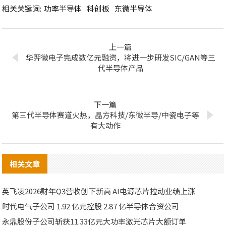
相关关键词:
功率半导体
科创板
东微半导体
上一篇
华羿微电子完成数亿元融资，将进一步研发SIC/GAN等三
代半导体产品
下一篇
第三代半导体赛道火热，晶方科技/东微半导/中瓷电子等
有大动作
相关文章
英飞凌2026财年Q3营收创下新高 AI电源芯片拉动业绩上涨
时代电气子公司 1.92 亿元控股 2.87 亿半导体合资公司
永鼎股份子公司斩获11.33亿元大功率激光芯片大额订单