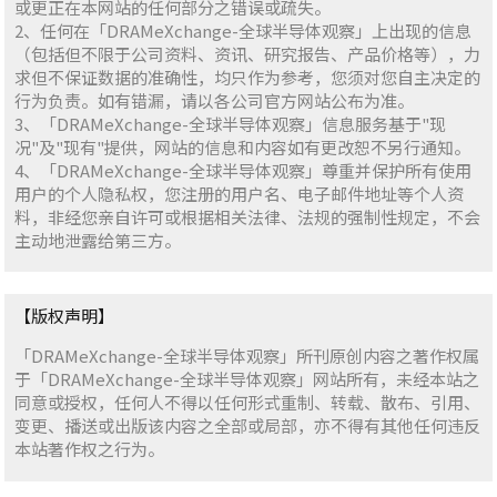
或更正在本网站的任何部分之错误或疏失。
2、任何在「DRAMeXchange-全球半导体观察」上出现的信息
（包括但不限于公司资料、资讯、研究报告、产品价格等），力
求但不保证数据的准确性，均只作为参考，您须对您自主决定的
行为负责。如有错漏，请以各公司官方网站公布为准。
3、「DRAMeXchange-全球半导体观察」信息服务基于"现
况"及"现有"提供，网站的信息和内容如有更改恕不另行通知。
4、「DRAMeXchange-全球半导体观察」尊重并保护所有使用
用户的个人隐私权，您注册的用户名、电子邮件地址等个人资
料，非经您亲自许可或根据相关法律、法规的强制性规定，不会
主动地泄露给第三方。
【版权声明】
「DRAMeXchange-全球半导体观察」所刊原创内容之著作权属
于「DRAMeXchange-全球半导体观察」网站所有，未经本站之
同意或授权，任何人不得以任何形式重制、转载、散布、引用、
变更、播送或出版该内容之全部或局部，亦不得有其他任何违反
本站著作权之行为。