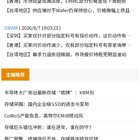
【香港】市场观望氛围浓厚，EMMC部分价格呈现下滑趋势
【台湾地区】供应端对于Wafer仍保持信心，价格微幅上扬且惜售态度不变
DRAM
( 2026/8/7 19:03:23 )
【深圳】买家仅针对部分指定料号有探价动作，议价动作有所减少
【香港】买家问价动作减少，仅有部分指定料号有零星询单动作
【台湾地区】需求力道依旧微弱，市场报价持稳无明显波动
主编推荐
半导体大厂亮出最新存储“底牌”：XBM剑
存储突围：国内企业级SSD的进击与变局
CoWoS产能告急，英特尔EMIB搅动风
存储巨头错位冲刺：谁在进攻，谁在防守？
原厂预警、终端涨价不休，存储器连锁效应持