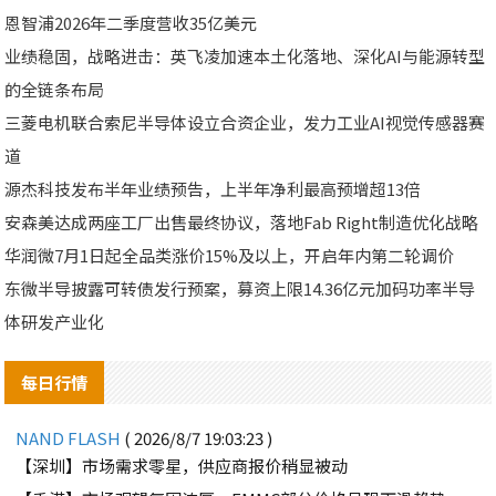
恩智浦2026年二季度营收35亿美元
业绩稳固，战略进击：英飞凌加速本土化落地、深化AI与能源转型
的全链条布局
三菱电机联合索尼半导体设立合资企业，发力工业AI视觉传感器赛
道
源杰科技发布半年业绩预告，上半年净利最高预增超13倍
安森美达成两座工厂出售最终协议，落地Fab Right制造优化战略
华润微7月1日起全品类涨价15%及以上，开启年内第二轮调价
东微半导披露可转债发行预案，募资上限14.36亿元加码功率半导
体研发产业化
每日行情
NAND FLASH
( 2026/8/7 19:03:23 )
【深圳】市场需求零星，供应商报价稍显被动