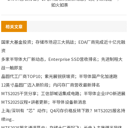
如火如荼
相关文章
国家大基金投资；存储市场迎三大挑战；EDA厂商完成近十亿元融
资
多家半导体大厂新动态，Enterprise SSD营收排名；先进制程大
战一触即发
晶圆代工厂商TOP10；紫光展锐获增资；半导体国产化加速跑
12英寸晶圆厂迈入新阶段；内闪存厂商营收最新排名
MTS2025干货分享；工信部喊话集成电路；半导体企业IPO新进展
MTS2025议程+讲者更新；半导体设备新消息
上海/深圳有“芯”动作；Q4闪存价格反转下跌？MTS2025报名持
续ing...
MTS2025报名通道开启；存储大厂再起飞；长电入主晟碟半导体